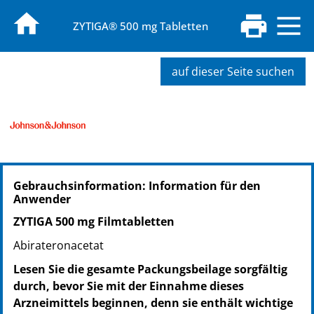
ZYTIGA® 500 mg Tabletten
auf dieser Seite suchen
PZN: 12410111
Gebrauchsinformation: Information für den
PPN: 111241011196
Anwender
NTIN: 04150124101117
ZYTIGA 500 mg Filmtabletten
Abirateronacetat
Lesen Sie die gesamte Packungsbeilage sorgfältig
durch, bevor Sie mit der Einnahme dieses
Arzneimittels beginnen, denn sie enthält wichtige