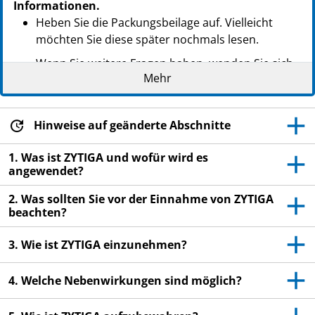
Informationen.
Heben Sie die Packungsbeilage auf. Vielleicht
möchten Sie diese später nochmals lesen.
Wenn Sie weitere Fragen haben, wenden Sie sich
Mehr
an Ihren Arzt oder Apotheker.
Dieses Arzneimittel wurde Ihnen persönlich
verschrieben. Geben Sie es nicht an Dritte weiter.
Hinweise auf geänderte Abschnitte
Es kann anderen Menschen schaden, auch wenn
diese die gleichen Beschwerden haben wie Sie.
1. Was ist ZYTIGA und wofür wird es
angewendet?
Wenn Sie Nebenwirkungen bemerken, wenden Sie
sich an Ihren Arzt oder Apotheker. Dies gilt auch
2. Was sollten Sie vor der Einnahme von ZYTIGA
beachten?
für Nebenwirkungen, die nicht in dieser
Packungsbeilage angegeben sind. Siehe Abschnitt
3. Wie ist ZYTIGA einzunehmen?
4.
4. Welche Nebenwirkungen sind möglich?