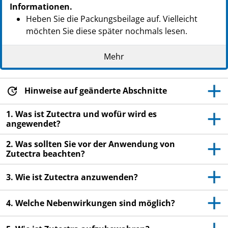
Informationen.
Heben Sie die Packungsbeilage auf. Vielleicht
möchten Sie diese später nochmals lesen.
Wenn Sie weitere Fragen haben, wenden Sie sich
Mehr
an Ihren Arzt oder Apotheker.
Dieses Arzneimittel wurde Ihnen persönlich
verschrieben. Geben Sie es nicht an Dritte weiter.
Hinweise auf geänderte Abschnitte
Es kann anderen Menschen schaden, auch wenn
1. Was ist Zutectra und wofür wird es
diese die gleichen Beschwerden haben wie Sie.
angewendet?
Wenn Sie Nebenwirkungen bemerken, wenden Sie
2. Was sollten Sie vor der Anwendung von
sich an Ihren Arzt oder Apotheker. Dies gilt auch
Zutectra beachten?
für Nebenwirkungen, die nicht in dieser
Packungsbeilage angegeben sind. Siehe Abschnitt
3. Wie ist Zutectra anzuwenden?
4.
4. Welche Nebenwirkungen sind möglich?