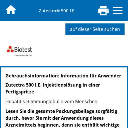
Zutectra® 500 I.E.
auf dieser Seite suchen
PZN: 05378660
Gebrauchsinformation: Information für Anwender
PPN: 110537866000
Zutectra 500 I.E. Injektionslösung in einer
Fertigspritze
Hepatitis-B-Immunglobulin vom Menschen
Lesen Sie die gesamte Packungsbeilage sorgfältig
durch, bevor Sie mit der Anwendung dieses
Arzneimittels beginnen, denn sie enthält wichtige