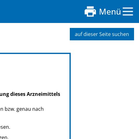
Menü
auf dieser Seite suchen
ung dieses Arzneimittels
en bzw. genau nach
esen.
gen.