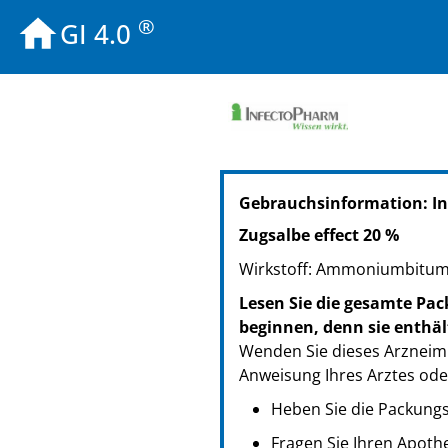
®
GI 4.0
PZN: 11517516
Gebrauchsinformation: I
PPN: 111151751650
Zugsalbe effect 20 %
Wirkstoff: Ammoniumbitum
Lesen Sie die gesamte Pac
beginnen, denn sie enthäl
Wenden Sie dieses Arzneimi
Anweisung Ihres Arztes ode
Heben Sie die Packungsb
Fragen Sie Ihren Apoth