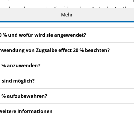
n bemerken, wenden Sie sich an Ihren Arzt oder Apotheker.
Mehr
cht in dieser Packungsbeilage angegeben sind. Siehe Abschn
ser oder gar schlechter fühlen, wenden Sie sich an Ihren Arz
 20 % und wofür wird sie angewendet?
 Anwendung von Zugsalbe effect 20 % beachten?
 20 % anzuwenden?
 sind möglich?
 20 % aufzubewahren?
 weitere Informationen