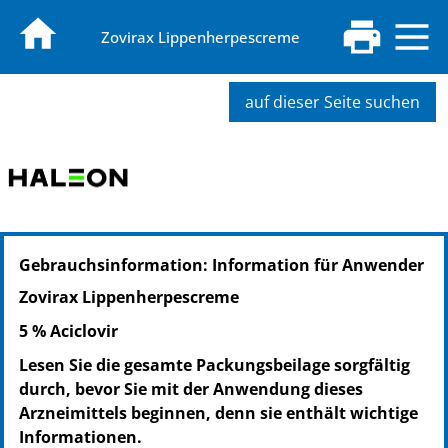
Zovirax Lippenherpescreme
auf dieser Seite suchen
PZN: 02799289
Gebrauchsinformation: Information für Anwender
PPN: 110279928917
GTIN: 04026600468404
Zovirax Lippenherpescreme
5 % Aciclovir
Lesen Sie die gesamte Packungsbeilage sorgfältig
durch, bevor Sie mit der Anwendung dieses
Arzneimittels beginnen, denn sie enthält wichtige
Informationen.