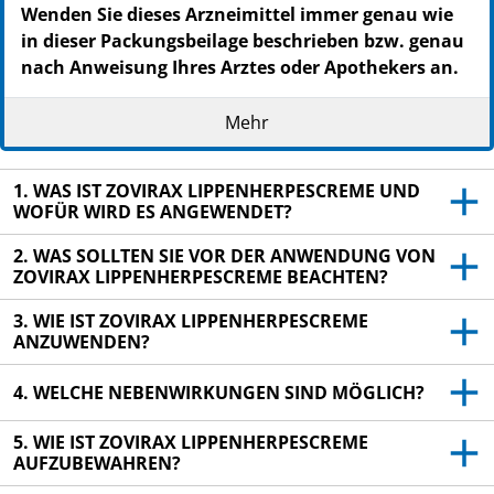
Wenden Sie dieses Arzneimittel immer genau wie
in dieser Packungsbeilage beschrieben bzw. genau
nach Anweisung Ihres Arztes oder Apothekers an.
Heben Sie die Packungsbeilage auf. Vielleicht
Mehr
möchten Sie diese später nochmals lesen.
Fragen Sie Ihren Apotheker, wenn Sie weitere
1. WAS IST ZOVIRAX LIPPENHERPESCREME UND
Informationen oder einen Rat benötigen.
WOFÜR WIRD ES ANGEWENDET?
Wenn Sie Nebenwirkungen bemerken, wenden Sie
2. WAS SOLLTEN SIE VOR DER ANWENDUNG VON
sich an Ihren Arzt oder Apotheker. Dies gilt auch
ZOVIRAX LIPPENHERPESCREME BEACHTEN?
für Nebenwirkungen, die nicht in dieser
Packungsbeilage angegeben sind. Siehe Abschnitt
3. WIE IST ZOVIRAX LIPPENHERPESCREME
4.
ANZUWENDEN?
Wenn Sie sich nach 10 Tagen nicht besser oder
4. WELCHE NEBENWIRKUNGEN SIND MÖGLICH?
gar schlechter fühlen, wenden Sie sich an Ihren
Arzt.
5. WIE IST ZOVIRAX LIPPENHERPESCREME
AUFZUBEWAHREN?