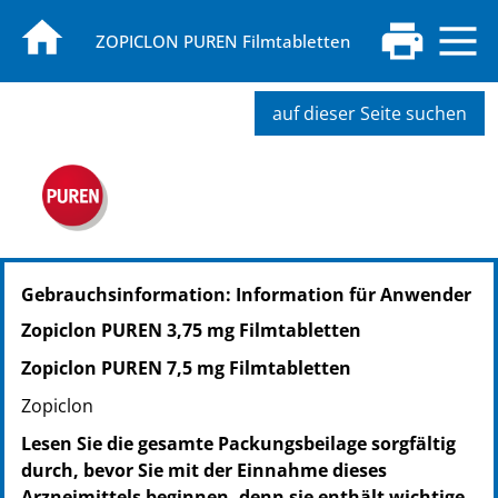
ZOPICLON PUREN Filmtabletten
auf dieser Seite suchen
PZN: 15237216
Gebrauchsinformation: Information für Anwender
PPN: 111523721639
NTIN: 04150152372169
Zopiclon PUREN 3,75 mg Filmtabletten
PZN: 15237222
Zopiclon PUREN 7,5 mg Filmtabletten
PPN: 111523722205
NTIN: 04150152372220
Zopiclon
Lesen Sie die gesamte Packungsbeilage sorgfältig
durch, bevor Sie mit der Einnahme dieses
Arzneimittels beginnen, denn sie enthält wichtige