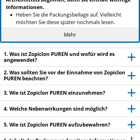
Informationen.
Heben Sie die Packungsbeilage auf. Vielleicht
möchten Sie diese später nochmals lesen.
Wenn Sie weitere Fragen haben, wenden Sie sich
Mehr
an Ihren Arzt oder Apotheker.
Dieses Arzneimittel wurde Ihnen persönlich
1. Was ist Zopiclon PUREN und wofür wird es
verschrieben. Geben Sie es nicht an Dritte weiter.
angewendet?
Es kann anderen Menschen schaden, auch wenn
2. Was sollten Sie vor der Einnahme von Zopiclon
diese die gleichen Beschwerden haben wie Sie.
PUREN beachten?
Wenn Sie Nebenwirkungen bemerken, wenden Sie
sich an Ihren Arzt oder Apotheker. Dies gilt auch
3. Wie ist Zopiclon PUREN einzunehmen?
für Nebenwirkungen, die nicht in dieser
Packungsbeilage angegeben sind.
4. Welche Nebenwirkungen sind möglich?
Siehe Abschnitt 4.
5. Wie ist Zopiclon PUREN aufzubewahren?