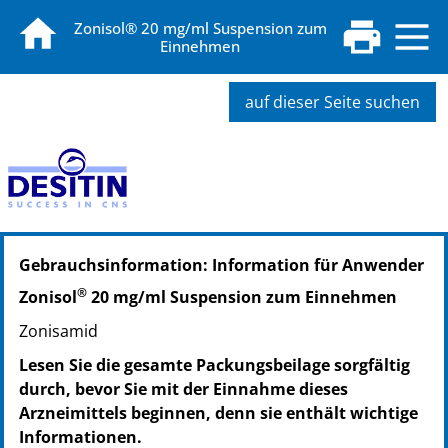
Zonisol® 20 mg/ml Suspension zum
Einnehmen
auf dieser Seite suchen
PZN: 15432171
Gebrauchsinformation: Information für Anwender
PPN: 111543217107
NTIN: 04150154321714
®
Zonisol
20 mg/ml Suspension zum Einnehmen
PZN: 15785805
Zonisamid
PPN: 111578580524
NTIN: 04150157858057
Lesen Sie die gesamte Packungsbeilage sorgfältig
durch, bevor Sie mit der Einnahme dieses
Arzneimittels beginnen, denn sie enthält wichtige
Informationen.