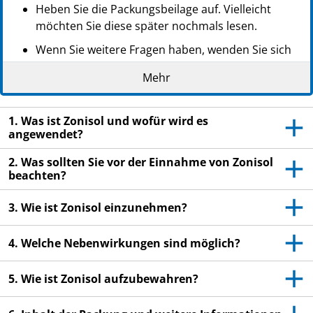
Heben Sie die Packungsbeilage auf. Vielleicht
möchten Sie diese später nochmals lesen.
Wenn Sie weitere Fragen haben, wenden Sie sich
an Ihren Arzt oder Apotheker.
Mehr
Dieses Arzneimittel wurde Ihnen persönlich
verschrieben. Geben Sie es nicht an Dritte weiter.
1. Was ist Zonisol und wofür wird es
Es kann anderen Menschen schaden, auch wenn
angewendet?
diese die gleichen Beschwerden haben wie Sie.
2. Was sollten Sie vor der Einnahme von Zonisol
Wenn Sie Nebenwirkungen bemerken, wenden Sie
beachten?
sich an Ihren Arzt oder Apotheker. Dies gilt auch
für Nebenwirkungen, die nicht in dieser
3. Wie ist Zonisol einzunehmen?
Packungsbeilage angegeben sind. Siehe Abschnitt
4.
4. Welche Nebenwirkungen sind möglich?
5. Wie ist Zonisol aufzubewahren?