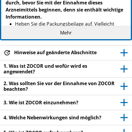
durch, bevor Sie mit der Einnahme dieses
Arzneimittels beginnen, denn sie enthält wichtige
Informationen.
Heben Sie die Packungsbeilage auf. Vielleicht
möchten Sie diese später nochmals lesen.
Mehr
Wenn Sie weitere Fragen haben, wenden Sie sich
an Ihren Arzt oder Apotheker.
Hinweise auf geänderte Abschnitte
Dieses Arzneimittel wurde Ihnen persönlich
verschrieben. Geben Sie es nicht an Dritte weiter.
1. Was ist ZOCOR und wofür wird es
angewendet?
Es kann anderen Menschen schaden, auch wenn
diese die gleichen Beschwerden haben wie Sie.
2. Was sollten Sie vor der Einnahme von ZOCOR
beachten?
Wenn Sie Nebenwirkungen bemerken, wenden Sie
sich an Ihren Arzt oder Apotheker. Dies gilt auch
3. Wie ist ZOCOR einzunehmen?
für Nebenwirkungen, die nicht in dieser
Packungsbeilage angegeben sind. Siehe Abschnitt
4. Welche Nebenwirkungen sind möglich?
4.