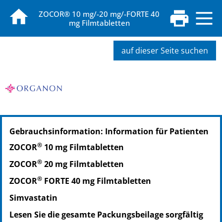
ZOCOR® 10 mg/-20 mg/-FORTE 40
mg Filmtabletten
auf dieser Seite suchen
PZN: 00990468
Gebrauchsinformation: Information für Patienten
PPN: 110099046831
®
ZOCOR
10 mg Filmtabletten
®
ZOCOR
20 mg Filmtabletten
®
ZOCOR
FORTE 40 mg Filmtabletten
Simvastatin
Lesen Sie die gesamte Packungsbeilage sorgfältig