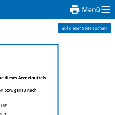
Menü
auf dieser Seite suchen
me dieses Arzneimittels
en bzw. genau nach
esen.
gen.