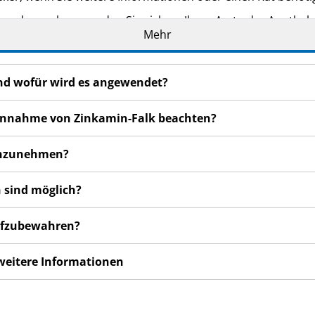
n bemerken, wenden Sie sich an Ihren Arzt oder Apotheker.
Mehr
cht in dieser Packungsbeilage angegeben sind. Siehe Abschn
und wofür wird es angewendet?
r Einnahme von Zinkamin-Falk beachten?
einzunehmen?
 sind möglich?
aufzubewahren?
 weitere Informationen