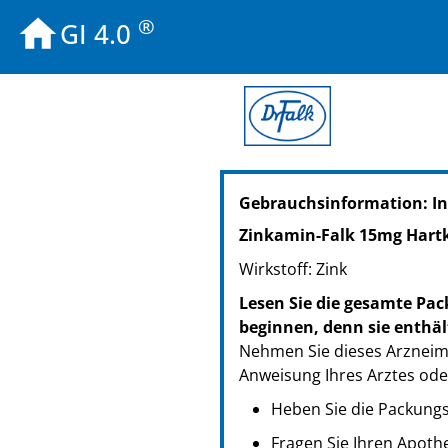
®
GI 4.0
PZN: 07331355
Gebrauchsinformation: In
PPN: 110733135541
NTIN: 04150073313555
Zinkamin-Falk 15mg Hart
PZN: 07331361
Wirkstoff: Zink
PPN: 110733136107
NTIN: 04150073313616
Lesen Sie die gesamte Pac
PZN: 07331378
beginnen, denn sie enthäl
PPN: 110733137894
Nehmen Sie dieses Arzneimi
NTIN: 04150073313784
Anweisung Ihres Arztes ode
PZN: 13819457
Heben Sie die Packungsb
PPN: 111381945739
Fragen Sie Ihren Apoth
NTIN: 04150138194570