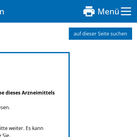
n
Menü
auf dieser Seite suchen
me dieses Arzneimittels
esen.
tte weiter. Es kann
 Sie.