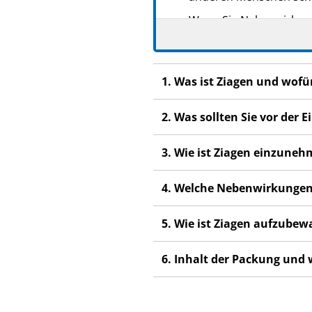
Wenn Sie Nebenwirkunge
Nebenwirkungen, die ni
WICHTIGE INFORMATION —
1. Was ist Ziagen und wof
Ziagen enthält Abacavir
(d
Personen, die Abacavir ei
2. Was sollten Sie vor der
schwerwiegende allergische
Arzneimittel weiterhin ein
3. Wie ist Ziagen einzune
Sie müssen die gesamte I
sorgfältig lesen.
4. Welche Nebenwirkungen
Die Ziagen-Packung enthält
auf Überempfindlichkeitsr
5. Wie ist Ziagen aufzube
der Packung ablösen und 
6. Inhalt der Packung und