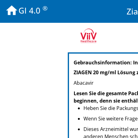
®
GI 4.0
Zi
PZN: 00240365
Gebrauchsinformation: I
PPN: 110024036509
GTIN: 05054626400121
ZIAGEN 20 mg/ml Lösung
Abacavir
Lesen Sie die gesamte Pac
beginnen, denn sie enthäl
Heben Sie die Packungsb
Wenn Sie weitere Frage
Dieses Arzneimittel wur
anderen Menschen scha