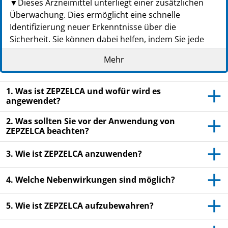
▼Dieses Arzneimittel unterliegt einer zusätzlichen
Überwachung. Dies ermöglicht eine schnelle
Identifizierung neuer Erkenntnisse über die
Sicherheit. Sie können dabei helfen, indem Sie jede
auftretende Nebenwirkung melden. Hinweise zur
Mehr
Meldung von Nebenwirkungen, siehe Ende Abschnitt
4.
1. Was ist ZEPZELCA und wofür wird es
Lesen Sie die gesamte Packungsbeilage sorgfältig
angewendet?
durch, bevor Sie mit der Anwendung dieses
Arzneimittels beginnen, denn sie enthält wichtige
2. Was sollten Sie vor der Anwendung von
Informationen.
ZEPZELCA beachten?
- Heben Sie die Packungsbeilage auf. Vielleicht
3. Wie ist ZEPZELCA anzuwenden?
möchten Sie diese später nochmals lesen.
- Wenn Sie weitere Fragen haben, wenden Sie sich an
4. Welche Nebenwirkungen sind möglich?
Ihren Arzt.
- Wenn Sie Nebenwirkungen bemerken, wenden Sie
5. Wie ist ZEPZELCA aufzubewahren?
sich an Ihren Arzt. Dies gilt auch für Nebenwirkungen,
die nicht in dieser Packungsbeilage angegeben sind.