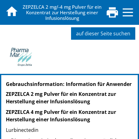
ZEPZELCA 2 mg/-4 mg Pulver für ein
Konzentrat zur Herstellung einer
Infusionslösung
auf dieser Seite suchen
PZN: 20592362
Gebrauchsinformation: Information für Anwender
PPN: 112059236253
PZN: 20592379
ZEPZELCA 2 mg Pulver für ein Konzentrat zur
PPN: 112059237943
Herstellung einer Infusionslösung
ZEPZELCA 4 mg Pulver für ein Konzentrat zur
Herstellung einer Infusionslösung
Lurbinectedin