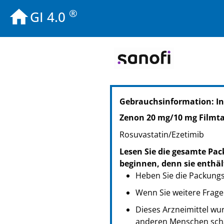
®
GI 4.0
PZN: 15638760
Gebrauchsinformation: In
PPN: 111563876003
NTIN: 04150156387602
Zenon 20 mg/10 mg Filmta
PZN: 15638777
Rosuvastatin/Ezetimib
PPN: 111563877790
NTIN: 04150156387770
Lesen Sie die gesamte Pac
beginnen, denn sie enthäl
Heben Sie die Packungsb
Wenn Sie weitere Frage
Dieses Arzneimittel wur
anderen Menschen scha