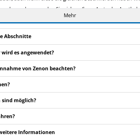
n bemerken, wenden Sie sich an Ihren Arzt oder Apotheker.
Mehr
cht in dieser Packungsbeilage angegeben sind. Siehe Abschn
e Abschnitte
r wird es angewendet?
r Einnahme von Zenon beachten?
men?
 sind möglich?
ahren?
 weitere Informationen