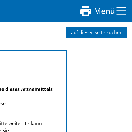
Menü
auf dieser Seite suchen
me dieses Arzneimittels
esen.
tte weiter. Es kann
 Sie.