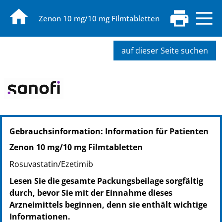
Zenon 10 mg/10 mg Filmtabletten
auf dieser Seite suchen
PZN: 15638719
Gebrauchsinformation: Information für Patienten
PPN: 111563871952
NTIN: 04150156387190
Zenon 10 mg/10 mg Filmtabletten
PZN: 15638725
Rosuvastatin/Ezetimib
PPN: 111563872518
NTIN: 04150156387251
Lesen Sie die gesamte Packungsbeilage sorgfältig
durch, bevor Sie mit der Einnahme dieses
Arzneimittels beginnen, denn sie enthält wichtige
Informationen.