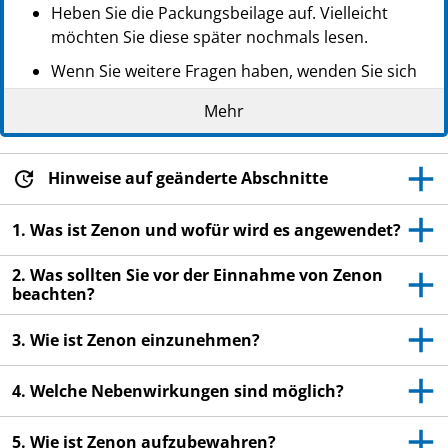
Heben Sie die Packungsbeilage auf. Vielleicht
möchten Sie diese später nochmals lesen.
Wenn Sie weitere Fragen haben, wenden Sie sich
an Ihren Arzt oder Apotheker.
Mehr
Dieses Arzneimittel wurde Ihnen persönlich
verschrieben. Geben Sie es nicht an Dritte weiter.
Es kann anderen Menschen schaden, auch wenn
Hinweise auf geänderte Abschnitte
diese die gleichen Beschwerden haben wie Sie.
1. Was ist Zenon und wofür wird es angewendet?
Wenn Sie Nebenwirkungen bemerken, wenden Sie
sich an Ihren Arzt oder Apotheker. Dies gilt auch
2. Was sollten Sie vor der Einnahme von Zenon
für Nebenwirkungen, die nicht in dieser
beachten?
Packungsbeilage angegeben sind. Siehe Abschnitt
4.
3. Wie ist Zenon einzunehmen?
4. Welche Nebenwirkungen sind möglich?
5. Wie ist Zenon aufzubewahren?