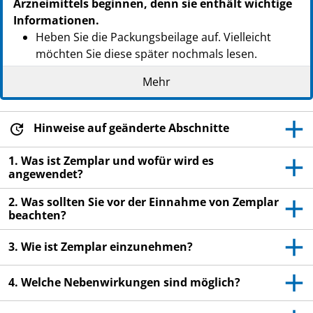
Arzneimittels beginnen, denn sie enthält wichtige
Informationen.
Heben Sie die Packungsbeilage auf. Vielleicht
möchten Sie diese später nochmals lesen.
Wenn Sie weitere Fragen haben, wenden Sie sich
Mehr
an Ihren Arzt oder Apotheker.
Dieses Arzneimittel wurde Ihnen persönlich
Hinweise auf geänderte Abschnitte
verschrieben. Geben Sie es nicht an Dritte weiter.
Es kann anderen Menschen schaden, auch wenn
1. Was ist Zemplar und wofür wird es
diese die gleichen Beschwerden haben wie Sie.
angewendet?
Wenn Sie Nebenwirkungen bemerken, wenden Sie
2. Was sollten Sie vor der Einnahme von Zemplar
sich an Ihren Arzt oder Apotheker. Dies gilt auch
beachten?
für Nebenwirkungen, die nicht in dieser
Packungsbeilage angegeben sind. Siehe Abschnitt
3. Wie ist Zemplar einzunehmen?
4.
4. Welche Nebenwirkungen sind möglich?