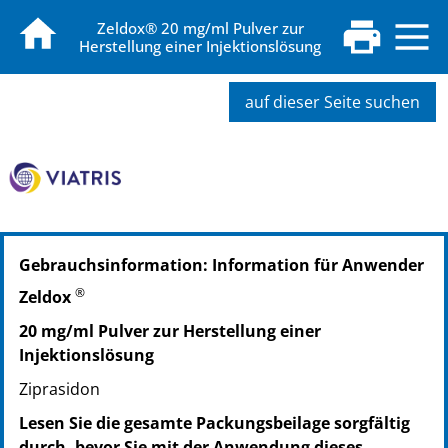
Zeldox® 20 mg/ml Pulver zur
Herstellung einer Injektionslösung
auf dieser Seite suchen
PZN: 18115844
Gebrauchsinformation: Information für Anwender
PPN: 111811584480
®
Zeldox
20 mg/ml Pulver zur Herstellung einer
Injektionslösung
Ziprasidon
Lesen Sie die gesamte Packungsbeilage sorgfältig
durch, bevor Sie mit der Anwendung dieses