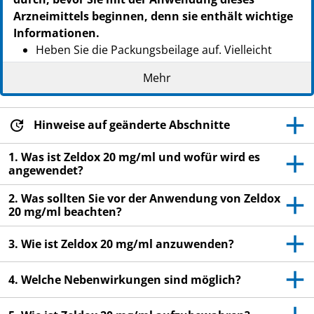
Arzneimittels beginnen, denn sie enthält wichtige
Informationen.
Heben Sie die Packungsbeilage auf. Vielleicht
möchten Sie diese später nochmals lesen.
Mehr
Wenn Sie weitere Fragen haben, wenden Sie sich
an Ihren Arzt oder Apotheker.
Hinweise auf geänderte Abschnitte
Dieses Arzneimittel wurde Ihnen persönlich
verschrieben und wird Ihnen durch einen Arzt
1. Was ist Zeldox 20 mg/ml und wofür wird es
oder das medizinische Fachpersonal gegeben.
angewendet?
Wenn Sie Nebenwirkungen bemerken, wenden Sie
2. Was sollten Sie vor der Anwendung von Zeldox
sich an Ihren Arzt, Apotheker oder das
20 mg/ml beachten?
medizinische Fachpersonal. Dies gilt auch für
Nebenwirkungen, die nicht in dieser
3. Wie ist Zeldox 20 mg/ml anzuwenden?
Packungsbeilage angegeben sind. Siehe Abschnitt
4.
4. Welche Nebenwirkungen sind möglich?