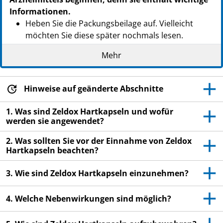
Informationen.
Heben Sie die Packungsbeilage auf. Vielleicht
möchten Sie diese später nochmals lesen.
Wenn Sie weitere Fragen haben, wenden Sie sich
Mehr
an Ihren Arzt oder Apotheker.
Dieses Arzneimittel wurde Ihnen persönlich
Hinweise auf geänderte Abschnitte
verschrieben. Geben Sie es nicht an Dritte weiter.
Es kann anderen Menschen schaden, auch wenn
1. Was sind Zeldox Hartkapseln und wofür
diese die gleichen Beschwerden haben wie Sie.
werden sie angewendet?
Wenn Sie Nebenwirkungen bemerken, wenden Sie
2. Was sollten Sie vor der Einnahme von Zeldox
sich an Ihren Arzt oder Apotheker. Dies gilt auch
Hartkapseln beachten?
für Nebenwirkungen, die nicht in dieser
Packungsbeilage angegeben sind. Siehe Abschnitt
3. Wie sind Zeldox Hartkapseln einzunehmen?
4.
4. Welche Nebenwirkungen sind möglich?