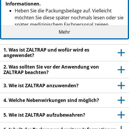
PZN: 03800379
Informationen.
PPN: 110380037986
Heben Sie die Packungsbeilage auf. Vielleicht
NTIN: 04150038003798
möchten Sie diese später nochmals lesen oder sie
später medizinischem Fachpersonal zeigen.
Mehr
Wenn Sie weitere Fragen haben, wenden Sie sich
an Ihren Arzt, Apotheker oder das medizinische
Fachpersonal.
1. Was ist ZALTRAP und wofür wird es
angewendet?
Wenn Sie Nebenwirkungen bemerken, wenden Sie
sich an Ihren Arzt, Apotheker oder das
2. Was sollten Sie vor der Anwendung von
medizinische Fachpersonal. Dies gilt auch für
ZALTRAP beachten?
Nebenwirkungen, die nicht in dieser
3. Wie ist ZALTRAP anzuwenden?
Packungsbeilage angegeben sind. Siehe Abschnitt
4.
4. Welche Nebenwirkungen sind möglich?
5. Wie ist ZALTRAP aufzubewahren?