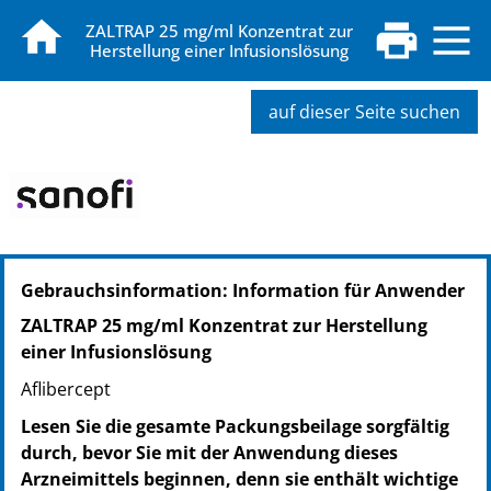
ZALTRAP 25 mg/ml Konzentrat zur
Herstellung einer Infusionslösung
auf dieser Seite suchen
PZN: 03800362
Gebrauchsinformation: Information für Anwender
PPN: 110380036296
NTIN: 04150038003620
ZALTRAP 25 mg/ml Konzentrat zur Herstellung
PZN: 03800333
einer Infusionslösung
PPN: 110380033377
Aflibercept
NTIN: 04150038003330
PZN: 03800356
Lesen Sie die gesamte Packungsbeilage sorgfältig
PPN: 110380035633
durch, bevor Sie mit der Anwendung dieses
NTIN: 04150038003569
Arzneimittels beginnen, denn sie enthält wichtige