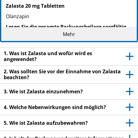
Zalasta 20 mg Tabletten
Olanzapin
Lesen Sie die gesamte Packungsbeilage sorgfältig
durch, bevor Sie mit der Einnahme dieses
Mehr
Arzneimittels beginnen, denn sie enthält wichtige
Informationen.
1. Was ist Zalasta und wofür wird es
Heben Sie die Packungsbeilage auf. Vielleicht
angewendet?
möchten Sie diese später nochmals lesen.
2. Was sollten Sie vor der Einnahme von Zalasta
Wenn Sie weitere Fragen haben, wenden Sie sich
beachten?
bitte an Ihren Arzt oder Apotheker.
3. Wie ist Zalasta einzunehmen?
Dieses Arzneimittel wurde Ihnen persönlich
verschrieben. Geben Sie es nicht an Dritte weiter.
Es kann anderen Menschen schaden, auch wenn
4. Welche Nebenwirkungen sind möglich?
diese dieselben Beschwerden haben wie Sie.
5. Wie ist Zalasta aufzubewahren?
Wenn Sie Nebenwirkungen bemerken, wenden Sie
sich an Ihren Arzt oder Apotheker. Dies gilt auch