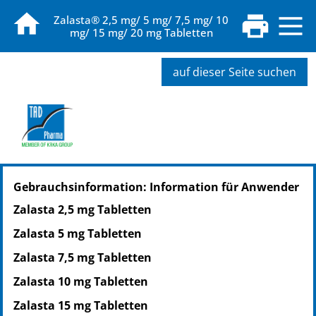
Zalasta® 2,5 mg/ 5 mg/ 7,5 mg/ 10
mg/ 15 mg/ 20 mg Tabletten
auf dieser Seite suchen
PZN: 09097633
Gebrauchsinformation: Information für Anwender
PPN: 110909763311
PZN: 09097627
Zalasta 2,5 mg Tabletten
PPN: 110909762745
Zalasta 5 mg Tabletten
PZN: 09097656
PPN: 110909765664
Zalasta 7,5 mg Tabletten
Zalasta 10 mg Tabletten
Zalasta 15 mg Tabletten