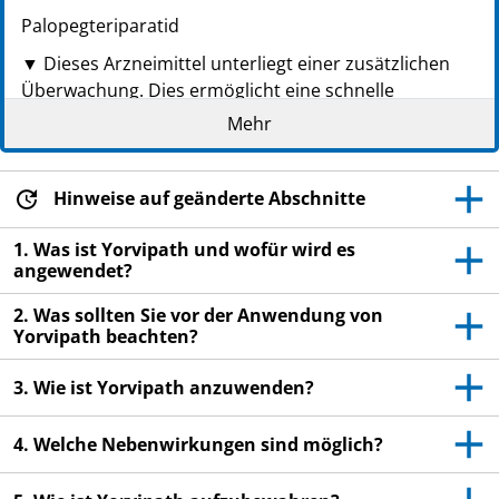
Palopegteriparatid
▼ Dieses Arzneimittel unterliegt einer zusätzlichen
Überwachung. Dies ermöglicht eine schnelle
Identifizierung neuer Erkenntnisse über die
Mehr
Sicherheit. Sie können dabei helfen, indem Sie jede
auftretende Nebenwirkung melden. Hinweise zur
Meldung von Nebenwirkungen, siehe Ende Abschnitt
Hinweise auf geänderte Abschnitte
4.
1. Was ist Yorvipath und wofür wird es
Lesen Sie die gesamte Packungsbeilage sorgfältig
angewendet?
durch, bevor Sie mit der Anwendung dieses
2. Was sollten Sie vor der Anwendung von
Arzneimittels beginnen, denn sie enthält wichtige
Yorvipath beachten?
Informationen.
Heben Sie die Packungsbeilage auf. Vielleicht
3. Wie ist Yorvipath anzuwenden?
möchten Sie diese später nochmals lesen.
Wenn Sie weitere Fragen haben, wenden Sie sich
4. Welche Nebenwirkungen sind möglich?
an Ihren Arzt oder Apotheker.
Dieses Arzneimittel wurde Ihnen persönlich