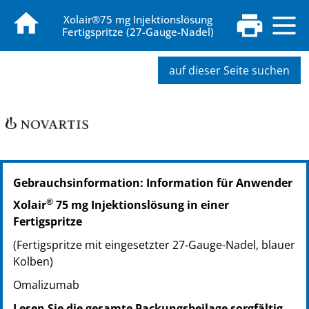
Xolair®75 mg Injektionslösung
Fertigspritze (27-Gauge-Nadel)
auf dieser Seite suchen
PZN: 09175103
Gebrauchsinformation: Information für Anwender
PPN: 110917510309
NTIN: 04150091751032
®
Xolair
75 mg Injektionslösung in einer
PZN: 18036777
Fertigspritze
PPN: 111803677753
(Fertigspritze mit eingesetzter 27‑Gauge-Nadel, blauer
NTIN: 04150180367779
Kolben)
Omalizumab
Lesen Sie die gesamte Packungsbeilage sorgfältig