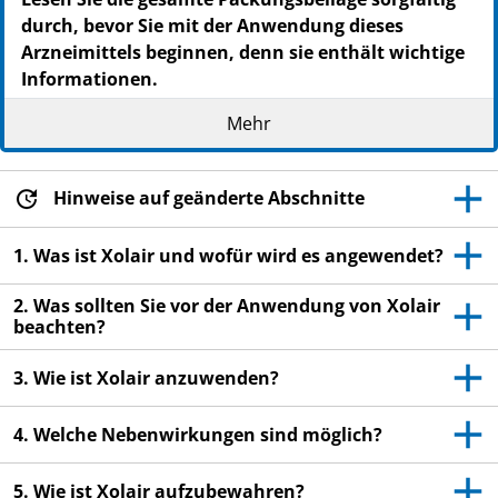
durch, bevor Sie mit der Anwendung dieses
Arzneimittels beginnen, denn sie enthält wichtige
Informationen.
Heben Sie die Packungsbeilage auf. Vielleicht
Mehr
möchten Sie diese später nochmals lesen.
Wenn Sie weitere Fragen haben, wenden Sie sich
an Ihren Arzt, Apotheker oder das medizinische
Hinweise auf geänderte Abschnitte
Fachpersonal.
1. Was ist Xolair und wofür wird es angewendet?
Dieses Arzneimittel wurde Ihnen persönlich
verschrieben. Geben Sie es nicht an Dritte weiter.
2. Was sollten Sie vor der Anwendung von Xolair
Es kann anderen Menschen schaden, auch wenn
beachten?
diese die gleichen Beschwerden haben wie Sie.
3. Wie ist Xolair anzuwenden?
Wenn Sie Nebenwirkungen bemerken, wenden Sie
sich an Ihren Arzt, Apotheker oder das
medizinische Fachpersonal. Dies gilt auch für
4. Welche Nebenwirkungen sind möglich?
Nebenwirkungen, die nicht in dieser
Packungsbeilage angegeben sind. Siehe Abschnitt
5. Wie ist Xolair aufzubewahren?