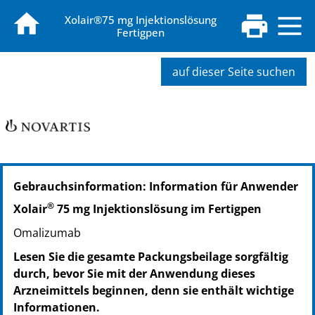
Xolair®75 mg Injektionslösung
Fertigpen
auf dieser Seite suchen
PZN: 18036808
Gebrauchsinformation: Information für Anwender
PPN: 111803680803
NTIN: 04150180368080
®
Xolair
75 mg Injektionslösung im Fertigpen
Omalizumab
Lesen Sie die gesamte Packungsbeilage sorgfältig
durch, bevor Sie mit der Anwendung dieses
Arzneimittels beginnen, denn sie enthält wichtige
Informationen.