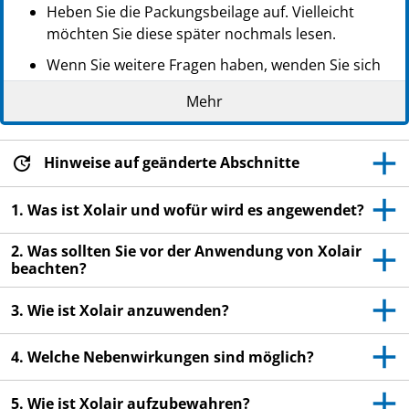
Heben Sie die Packungsbeilage auf. Vielleicht
möchten Sie diese später nochmals lesen.
Wenn Sie weitere Fragen haben, wenden Sie sich
an Ihren Arzt, Apotheker oder das medizinische
Mehr
Fachpersonal.
Dieses Arzneimittel wurde Ihnen persönlich
verschrieben. Geben Sie es nicht an Dritte weiter.
Hinweise auf geänderte Abschnitte
Es kann anderen Menschen schaden, auch wenn
diese die gleichen Beschwerden haben wie Sie.
1. Was ist Xolair und wofür wird es angewendet?
Wenn Sie Nebenwirkungen bemerken, wenden Sie
2. Was sollten Sie vor der Anwendung von Xolair
sich an Ihren Arzt, Apotheker oder das
beachten?
medizinische Fachpersonal. Dies gilt auch für
Nebenwirkungen, die nicht in dieser
3. Wie ist Xolair anzuwenden?
Packungsbeilage angegeben sind. Siehe Abschnitt
4.
4. Welche Nebenwirkungen sind möglich?
5. Wie ist Xolair aufzubewahren?