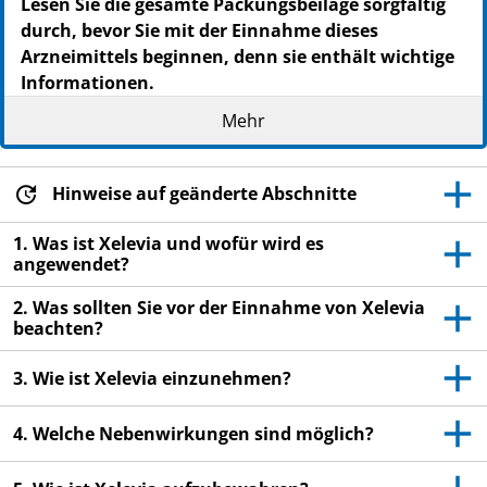
Lesen Sie die gesamte Packungsbeilage sorgfältig
durch, bevor Sie mit der Einnahme dieses
Arzneimittels beginnen, denn sie enthält wichtige
Informationen.
Heben Sie die Packungsbeilage auf. Vielleicht
Mehr
möchten Sie diese später nochmals lesen.
Wenn Sie weitere Fragen haben, wenden Sie sich
Hinweise auf geänderte Abschnitte
an Ihren Arzt, Apotheker oder das medizinische
Fachpersonal.
1. Was ist Xelevia und wofür wird es
Dieses Arzneimittel wurde Ihnen persönlich
angewendet?
verschrieben. Geben Sie es nicht an Dritte weiter.
2. Was sollten Sie vor der Einnahme von Xelevia
Es kann anderen Menschen schaden, auch wenn
beachten?
diese die gleichen Beschwerden haben wie Sie.
Wenn Sie Nebenwirkungen bemerken, wenden Sie
3. Wie ist Xelevia einzunehmen?
sich an Ihren Arzt, Apotheker oder das
medizinische Fachpersonal. Dies gilt auch für
4. Welche Nebenwirkungen sind möglich?
Nebenwirkungen, die nicht in dieser
Packungsbeilage angegeben sind. Siehe Abschnitt