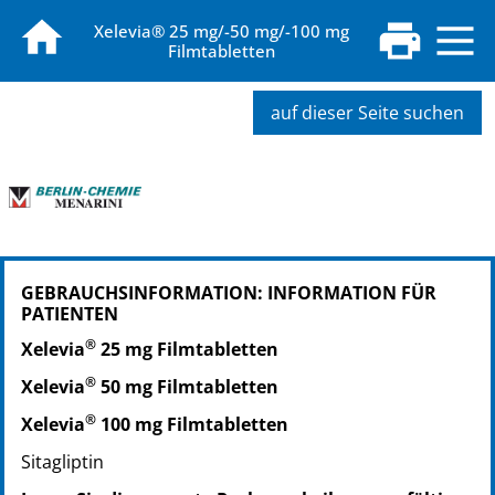
Xelevia® 25 mg/-50 mg/-100 mg
Filmtabletten
auf dieser Seite suchen
PZN: 09517710
GEBRAUCHSINFORMATION: INFORMATION FÜR
PPN: 110951771038
PATIENTEN
NTIN: 04150095177104
®
PZN: 09517727
Xelevia
25 mg Filmtabletten
PPN: 110951772728
®
Xelevia
50 mg Filmtabletten
NTIN: 04150095177272
®
Xelevia
100 mg Filmtabletten
Sitagliptin