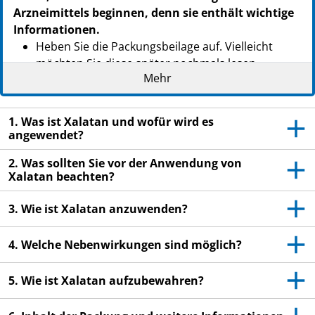
Arzneimittels beginnen, denn sie enthält wichtige
Informationen.
Heben Sie die Packungsbeilage auf. Vielleicht
möchten Sie diese später nochmals lesen.
Mehr
Wenn Sie weitere Fragen haben, wenden Sie sich
an Ihren Arzt, den Arzt, der Ihr Kind behandelt,
oder Ihren Apotheker.
1. Was ist Xalatan und wofür wird es
angewendet?
Dieses Arzneimittel wurde Ihnen oder Ihrem Kind
persönlich verschrieben. Geben Sie es nicht an
2. Was sollten Sie vor der Anwendung von
Xalatan beachten?
Dritte weiter. Es kann anderen Menschen
schaden, auch wenn diese die gleichen
3. Wie ist Xalatan anzuwenden?
Beschwerden haben wie Sie.
Wenn Sie Nebenwirkungen bemerken, wenden Sie
4. Welche Nebenwirkungen sind möglich?
sich an Ihren Arzt, den Arzt, der Ihr Kind
behandelt, oder Ihren Apotheker. Dies gilt auch
5. Wie ist Xalatan aufzubewahren?
für Nebenwirkungen, die nicht in dieser
Packungsbeilage angegeben sind. Siehe Abschnitt