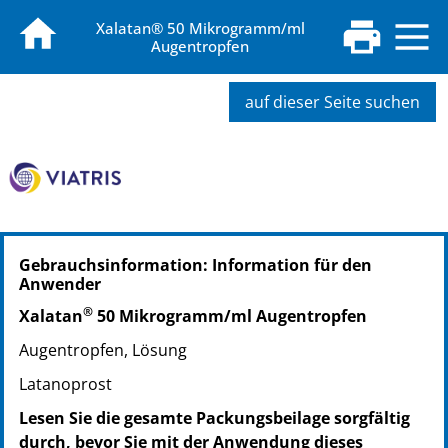
Xalatan® 50 Mikrogramm/ml
Augentropfen
auf dieser Seite suchen
PZN: 04385037
Gebrauchsinformation: Information für den
PPN: 110438503768
Anwender
PZN: 04385043
®
PPN: 110438504334
Xalatan
50 Mikrogramm/ml Augentropfen
PZN: 04385089
Augentropfen, Lösung
PPN: 110438508943
Latanoprost
Lesen Sie die gesamte Packungsbeilage sorgfältig
durch, bevor Sie mit der Anwendung dieses