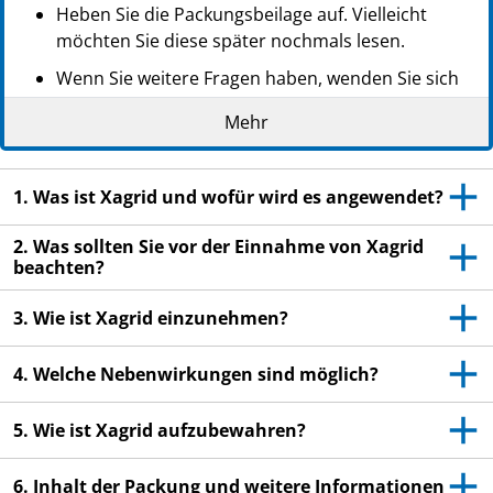
Heben Sie die Packungsbeilage auf. Vielleicht
möchten Sie diese später nochmals lesen.
Wenn Sie weitere Fragen haben, wenden Sie sich
an Ihren Arzt oder Apotheker.
Mehr
Dieses Arzneimittel wurde Ihnen persönlich
verschrieben. Geben Sie es nicht an Dritte weiter.
Es kann anderen Menschen schaden, auch wenn
1. Was ist Xagrid und wofür wird es angewendet?
diese die gleichen Beschwerden haben wie Sie.
2. Was sollten Sie vor der Einnahme von Xagrid
Wenn Sie Nebenwirkungen bemerken, wenden Sie
beachten?
sich an Ihren Arzt oder Apotheker. Dies gilt auch
für Nebenwirkungen, die nicht in dieser
3. Wie ist Xagrid einzunehmen?
Packungsbeilage angegeben sind. Siehe Abschnitt
4.
4. Welche Nebenwirkungen sind möglich?
5. Wie ist Xagrid aufzubewahren?
6. Inhalt der Packung und weitere Informationen