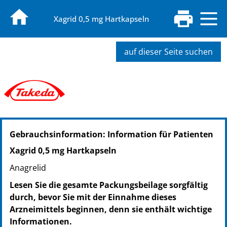
Xagrid 0,5 mg Hartkapseln
auf dieser Seite suchen
PZN: 04164572
Gebrauchsinformation: Information für Patienten
PPN: 110416457264
Xagrid 0,5 mg Hartkapseln
Anagrelid
Lesen Sie die gesamte Packungsbeilage sorgfältig
durch, bevor Sie mit der Einnahme dieses
Arzneimittels beginnen, denn sie enthält wichtige
Informationen.