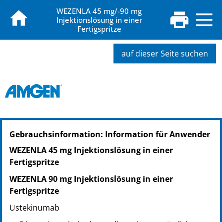
WEZENLA 45 mg/-90 mg
Injektionslösung in einer
Fertigspritze
auf dieser Seite suchen
PZN: 19279536
Gebrauchsinformation: Information für Anwender
PPN: 111927953653
NTIN: 04150192795362
WEZENLA 45 mg Injektionslösung in einer
Fertigspritze
WEZENLA 90 mg Injektionslösung in einer
Fertigspritze
Ustekinumab