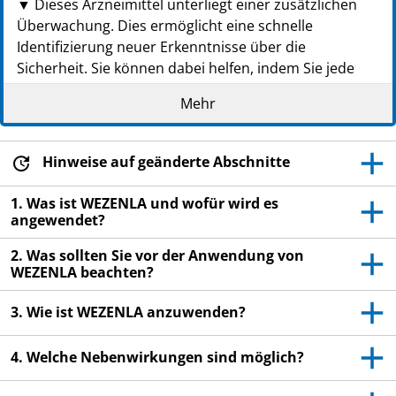
▼ Dieses Arzneimittel unterliegt einer zusätzlichen
Überwachung. Dies ermöglicht eine schnelle
Identifizierung neuer Erkenntnisse über die
Sicherheit. Sie können dabei helfen, indem Sie jede
auftretende Nebenwirkung melden. Hinweise zur
Mehr
Meldung von Nebenwirkungen, siehe Ende Abschnitt
4.
Lesen Sie die gesamte Packungsbeilage sorgfältig
Hinweise auf geänderte Abschnitte
durch, bevor Sie mit der Anwendung dieses
1. Was ist WEZENLA und wofür wird es
Arzneimittels beginnen, denn sie enthält wichtige
angewendet?
Informationen.
Diese Packungsbeilage wurde für Patienten bzw.
2. Was sollten Sie vor der Anwendung von
für Betreuungspersonen erstellt, die dieses
WEZENLA beachten?
Arzneimittel anwenden. Falls Sie ein Elternteil oder
eine Betreuungsperson sind, die WEZENLA einem
3. Wie ist WEZENLA anzuwenden?
Kind verabreicht, lesen Sie bitte diese
Informationen besonders sorgfältig.
4. Welche Nebenwirkungen sind möglich?
Heben Sie die Packungsbeilage auf. Vielleicht