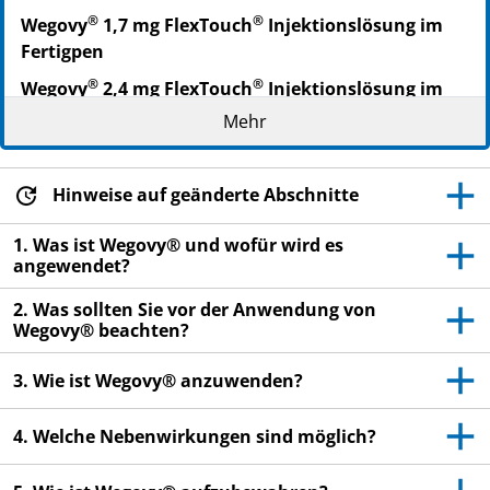
®
®
Wegovy
1,7 mg FlexTouch
Injektionslösung im
Fertigpen
®
®
Wegovy
2,4 mg FlexTouch
Injektionslösung im
Fertigpen
Mehr
Semaglutid
▼Dieses Arzneimittel unterliegt einer zusätzlichen
Hinweise auf geänderte Abschnitte
Überwachung. Dies ermöglicht eine schnelle
Identifizierung neuer Erkenntnisse über die
1. Was ist Wegovy® und wofür wird es
angewendet?
Sicherheit. Sie können dabei helfen, indem Sie jede
auftretende Nebenwirkung melden. Hinweise zur
2. Was sollten Sie vor der Anwendung von
Meldung von Nebenwirkungen, siehe Ende Abschnitt
Wegovy® beachten?
4.
3. Wie ist Wegovy® anzuwenden?
Lesen Sie die gesamte Packungsbeilage sorgfältig
durch, bevor Sie mit der Anwendung dieses
4. Welche Nebenwirkungen sind möglich?
Arzneimittels beginnen, denn sie enthält wichtige
Informationen.
– Heben Sie die Packungsbeilage auf. Vielleicht