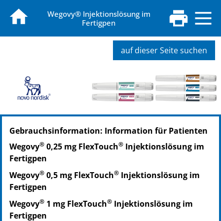
Wegovy® Injektionslösung im
Fertigpen
auf dieser Seite suchen
PZN: 18299330
Gebrauchsinformation: Information für Patienten
PPN: 111829933075
®
®
Wegovy
0,25 mg FlexTouch
Injektionslösung im
Fertigpen
®
®
Wegovy
0,5 mg FlexTouch
Injektionslösung im
Fertigpen
®
®
Wegovy
1 mg FlexTouch
Injektionslösung im
Fertigpen