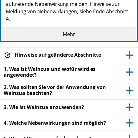
auftretende Nebenwirkung melden. Hinweise zur
Meldung von Nebenwirkungen, siehe Ende Abschnitt
4.
Lesen Sie die gesamte Packungsbeilage sorgfältig
Mehr
durch, bevor Sie mit der Anwendung dieses
Arzneimittels beginnen, denn sie enthält wichtige
Informationen.
Hinweise auf geänderte Abschnitte
Heben Sie die Packungsbeilage auf. Vielleicht
möchten Sie diese später nochmals lesen.
1. Was ist Wainzua und wofür wird es
angewendet?
Wenn Sie weitere Fragen haben, wenden Sie sich
an Ihren Arzt, Apotheker oder das medizinische
2. Was sollten Sie vor der Anwendung von
Fachpersonal.
Wainzua beachten?
Dieses Arzneimittel wurde Ihnen persönlich
3. Wie ist Wainzua anzuwenden?
verschrieben. Geben Sie es nicht an Dritte weiter.
Es kann anderen Menschen schaden, auch wenn
4. Welche Nebenwirkungen sind möglich?
diese die gleichen Beschwerden haben wie Sie.
Wenn Sie Nebenwirkungen bemerken, wenden Sie