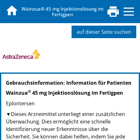
Wainzua® 45 mg Injektionslösung im
Fertigpen
auf dieser Seite suchen
PZN: 19462737
Gebrauchsinformation: Information für Patienten
PPN: 111946273731
PZN: 19462720
®
Wainzua
45 mg Injektionslösung im Fertigpen
PPN: 111946272041
Eplontersen
▼Dieses Arzneimittel unterliegt einer zusätzlichen
Überwachung. Dies ermöglicht eine schnelle
Identifizierung neuer Erkenntnisse über die
Sicherheit. Sie können dabei helfen, indem Sie jede