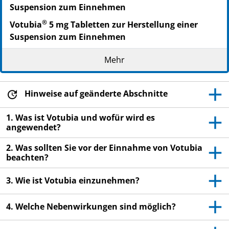
Suspension zum Einnehmen
®
Votubia
5 mg Tabletten zur Herstellung einer
Suspension zum Einnehmen
Everolimus
Mehr
Lesen Sie die gesamte Packungsbeilage sorgfältig
durch, bevor Sie mit der Einnahme dieses
Hinweise auf geänderte Abschnitte
Arzneimittels beginnen, denn sie enthält wichtige
Informationen.
1. Was ist Votubia und wofür wird es
Heben Sie die Packungsbeilage auf. Vielleicht
angewendet?
möchten Sie diese später nochmals lesen.
2. Was sollten Sie vor der Einnahme von Votubia
Wenn Sie weitere Fragen haben, wenden Sie sich
beachten?
an Ihren Arzt oder Apotheker.
Dieses Arzneimittel wurde Ihnen persönlich
3. Wie ist Votubia einzunehmen?
verschrieben. Geben Sie es nicht an Dritte weiter.
Es kann anderen Menschen schaden, auch wenn
4. Welche Nebenwirkungen sind möglich?
diese die gleichen Beschwerden haben wie Sie.