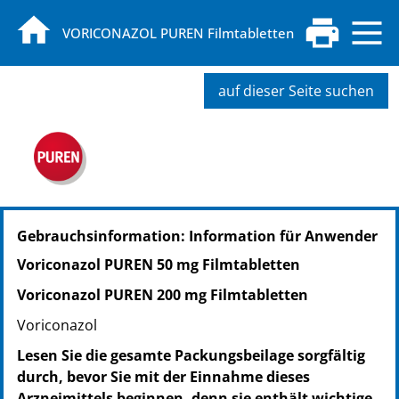
VORICONAZOL PUREN Filmtabletten
auf dieser Seite suchen
PZN: 11675155
Gebrauchsinformation: Information für Anwender
PPN: 111167515575
NTIN: 04150116751559
Voriconazol PUREN 50 mg Filmtabletten
PZN: 11675161
Voriconazol PUREN 200 mg Filmtabletten
PPN: 111167516141
NTIN: 04150116751610
Voriconazol
PZN: 12493404
Lesen Sie die gesamte Packungsbeilage sorgfältig
PPN: 111249340432
durch, bevor Sie mit der Einnahme dieses
NTIN: 04150124934043
Arzneimittels beginnen, denn sie enthält wichtige