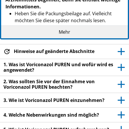
PZN: 12746957
Informationen.
PPN: 111274695770
Heben Sie die Packungsbeilage auf. Vielleicht
NTIN: 04150127469573
möchten Sie diese später nochmals lesen.
Wenn Sie weitere Fragen haben, wenden Sie sich
Mehr
an Ihren Arzt, Apotheker oder das medizinische
Fachpersonal.
Hinweise auf geänderte Abschnitte
Dieses Arzneimittel wurde Ihnen persönlich
verschrieben. Geben Sie es nicht an Dritte weiter.
1. Was ist Voriconazol PUREN und wofür wird es
Es kann anderen Menschen schaden, auch wenn
angewendet?
diese die gleichen Beschwerden haben wie Sie.
2. Was sollten Sie vor der Einnahme von
Wenn Sie Nebenwirkungen bemerken, wenden Sie
Voriconazol PUREN beachten?
sich an Ihren Arzt, Apotheker oder das
medizinische Fachpersonal. Dies gilt auch für
3. Wie ist Voriconazol PUREN einzunehmen?
Nebenwirkungen, die nicht in dieser
Packungsbeilage angegeben sind. Siehe Abschnitt
4. Welche Nebenwirkungen sind möglich?
4.