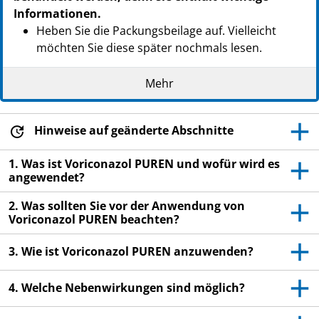
Informationen.
Heben Sie die Packungsbeilage auf. Vielleicht
möchten Sie diese später nochmals lesen.
Wenn Sie weitere Fragen haben, wenden Sie sich
Mehr
an Ihren Arzt, Apotheker oder das medizinische
Fachpersonal.
Dieses Arzneimittel wurde Ihnen persönlich
Hinweise auf geänderte Abschnitte
verschrieben. Geben Sie es nicht an Dritte weiter.
1. Was ist Voriconazol PUREN und wofür wird es
Es kann anderen Menschen schaden, auch wenn
angewendet?
diese die gleichen Beschwerden haben wie Sie.
2. Was sollten Sie vor der Anwendung von
Wenn Sie Nebenwirkungen bemerken, wenden Sie
Voriconazol PUREN beachten?
sich an Ihren Arzt, Apotheker oder das
medizinische Fachpersonal. Dies gilt auch für
3. Wie ist Voriconazol PUREN anzuwenden?
Nebenwirkungen, die nicht in dieser
Gebrauchsinformation angegeben sind. Siehe
4. Welche Nebenwirkungen sind möglich?
Abschnitt 4.