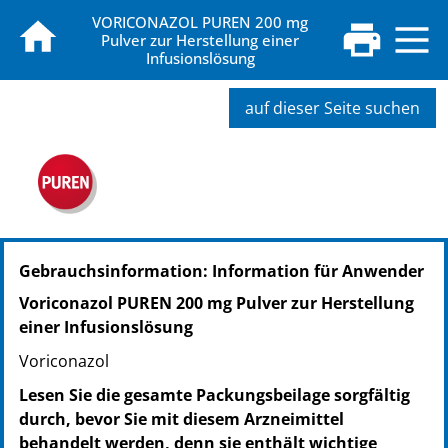
VORICONAZOL PUREN 200 mg
Pulver zur Herstellung einer
Infusionslösung
auf dieser Seite suchen
PZN: 11666966
Gebrauchsinformation: Information für Anwender
PPN: 111166696672
NTIN: 04150116669663
Voriconazol PUREN 200 mg Pulver zur Herstellung
einer Infusionslösung
Voriconazol
Lesen Sie die gesamte Packungsbeilage sorgfältig
durch, bevor Sie mit diesem Arzneimittel
behandelt werden, denn sie enthält wichtige