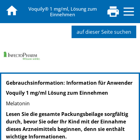
Voquily® 1 mg/ml, Lösung zum
Einnehmen
auf dieser Seite suchen
PZN: 19720056
Gebrauchsinformation: Information für Anwender
PPN: 111972005648
PZN: 19192226
Voquily 1 mg/ml Lösung zum Einnehmen
PPN: 111919222665
Melatonin
Lesen Sie die gesamte Packungsbeilage sorgfältig
durch, bevor Sie oder Ihr Kind mit der Einnahme
dieses Arzneimittels beginnen, denn sie enthält
wichtige Informationen.