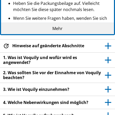
Heben Sie die Packungsbeilage auf. Vielleicht
möchten Sie diese später nochmals lesen.
Wenn Sie weitere Fragen haben, wenden Sie sich
an Ihren Arzt oder Apotheker.
Mehr
Dieses Arzneimittel wurde Ihnen persönlich
verschrieben. Geben Sie es nicht an Dritte weiter.
Es kann anderen Menschen schaden, auch wenn
Hinweise auf geänderte Abschnitte
diese die gleichen Beschwerden haben wie Sie.
1. Was ist Voquily und wofür wird es
Wenn Sie Nebenwirkungen bemerken, wenden Sie
angewendet?
sich an Ihren Arzt oder Apotheker. Dies gilt auch
2. Was sollten Sie vor der Einnahme von Voquily
für Nebenwirkungen, die nicht in dieser
beachten?
Packungsbeilage angegeben sind. Siehe Abschnitt
4.
3. Wie ist Voquily einzunehmen?
4. Welche Nebenwirkungen sind möglich?