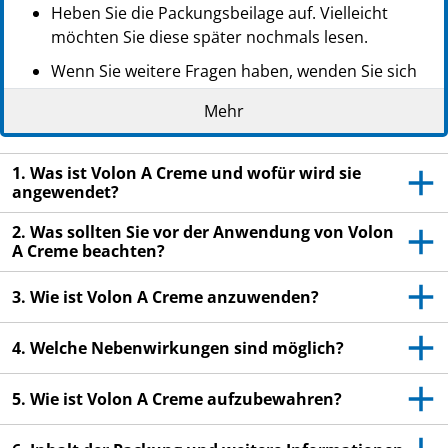
Heben Sie die Packungsbeilage auf. Vielleicht
möchten Sie diese später nochmals lesen.
Wenn Sie weitere Fragen haben, wenden Sie sich
an Ihren Arzt oder Apotheker.
Mehr
Dieses Arzneimittel wurde Ihnen persönlich
verschrieben. Geben Sie es nicht an Dritte weiter.
1. Was ist Volon A Creme und wofür wird sie
Es kann anderen Menschen schaden, auch wenn
angewendet?
diese die gleichen Beschwerden haben wie Sie.
2. Was sollten Sie vor der Anwendung von Volon
Wenn Sie Nebenwirkungen bemerken, wenden Sie
A Creme beachten?
sich an Ihren Arzt oder Apotheker. Dies gilt auch
für Nebenwirkungen, die nicht in dieser
3. Wie ist Volon A Creme anzuwenden?
Packungsbeilage angegeben sind. Siehe Abschnitt
4.
4. Welche Nebenwirkungen sind möglich?
5. Wie ist Volon A Creme aufzubewahren?