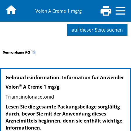
Volon A Creme 1 mg/g
auf dieser Seite suchen
PZN: 01115969
Gebrauchsinformation: Information für Anwender
PPN: 110111596928
GTIN: 04250297401943
®
Volon
A Creme 1 mg/g
PZN: 01218936
Triamcinolonacetonid
PPN: 110121893692
GTIN: 04250297401950
Lesen Sie die gesamte Packungsbeilage sorgfältig
durch, bevor Sie mit der Anwendung dieses
Arzneimittels beginnen, denn sie enthält wichtige
Informationen.