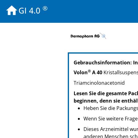
®
GI 4.0
PZN: 04612906
Gebrauchsinformation: I
PPN: 110461290653
GTIN: 04250297401905
®
Volon
A 40
Kristallsuspen
PZN: 01116207
Triamcinolonacetonid
PPN: 110111620785
GTIN: 04250297401899
Lesen Sie die gesamte Pac
PZN: 01116236
beginnen, denn sie enthäl
PPN: 110111623607
Heben Sie die Packungsb
GTIN: 04250297401912
Wenn Sie weitere Frage
PZN: 02057292
Dieses Arzneimittel wur
PPN: 110205729258
anderen Menschen scha
GTIN: 04250297401929