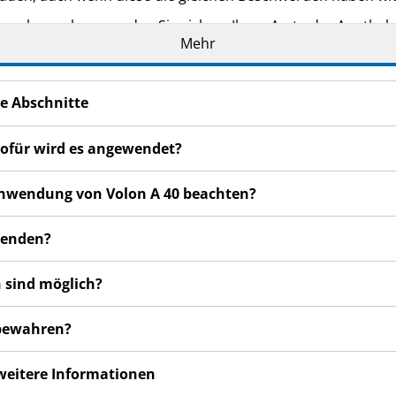
n bemerken, wenden Sie sich an Ihren Arzt oder Apotheker.
Mehr
cht in dieser Packungsbeilage angegeben sind. Siehe Abschn
e Abschnitte
wofür wird es angewendet?
 Anwendung von Volon A 40 beachten?
uwenden?
 sind möglich?
ubewahren?
 weitere Informationen