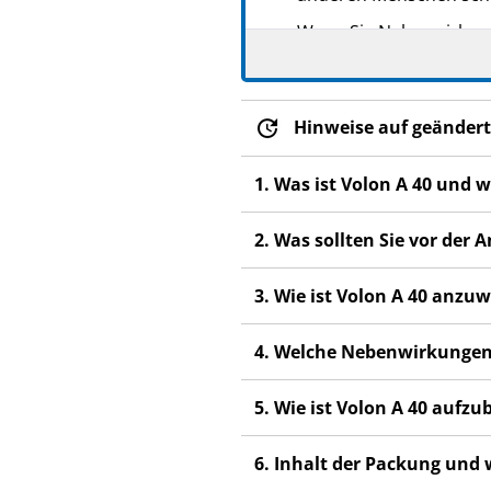
PZN: 02058110
Wenn Sie Nebenwirkunge
PPN: 110205811052
Nebenwirkungen, die ni
GTIN: 04250297402261
PZN: 11213101
Hinweise auf geändert
PPN: 111121310193
GTIN: 04250297403770
1. Was ist Volon A 40 und 
2. Was sollten Sie vor der
3. Wie ist Volon A 40 anz
4. Welche Nebenwirkungen
5. Wie ist Volon A 40 aufz
6. Inhalt der Packung und