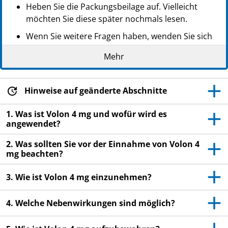
Heben Sie die Packungsbeilage auf. Vielleicht
möchten Sie diese später nochmals lesen.
Wenn Sie weitere Fragen haben, wenden Sie sich
an Ihren Arzt oder Apotheker.
Mehr
Dieses Arzneimittel wurde Ihnen persönlich
verschrieben. Geben Sie es nicht an Dritte weiter.
Es kann anderen Menschen schaden, auch wenn
Hinweise auf geänderte Abschnitte
diese die gleichen Beschwerden haben wie Sie.
1. Was ist Volon 4 mg und wofür wird es
Wenn Sie Nebenwirkungen bemerken, wenden Sie
angewendet?
sich an Ihren Arzt oder Apotheker. Dies gilt auch
2. Was sollten Sie vor der Einnahme von Volon 4
für Nebenwirkungen, die nicht in dieser
mg beachten?
Packungsbeilage angegeben sind. Siehe Abschnitt
4.
3. Wie ist Volon 4 mg einzunehmen?
4. Welche Nebenwirkungen sind möglich?