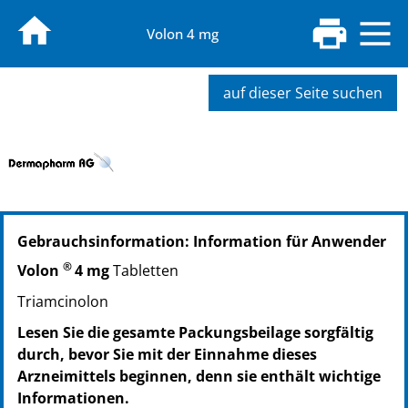
Volon 4 mg
auf dieser Seite suchen
PZN: 01115774
Gebrauchsinformation: Information für Anwender
PPN: 110111577462
GTIN: 04250297401820
®
Volon
4 mg
Tabletten
PZN: 01115780
Triamcinolon
PPN: 110111578028
GTIN: 04250297401837
Lesen Sie die gesamte Packungsbeilage sorgfältig
durch, bevor Sie mit der Einnahme dieses
Arzneimittels beginnen, denn sie enthält wichtige
Informationen.