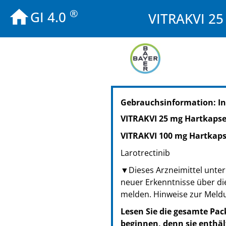
®
GI 4.0
VITRAKVI 25
PZN: 15024331
Gebrauchsinformation: In
PPN: 111502433167
NTIN: 04150150243317
VITRAKVI 25 mg Hartkapse
VITRAKVI 100 mg Hartkaps
Larotrectinib
▼Dieses Arzneimittel unterl
neuer Erkenntnisse über di
melden. Hinweise zur Meld
Lesen Sie die gesamte Pac
beginnen, denn sie enthäl