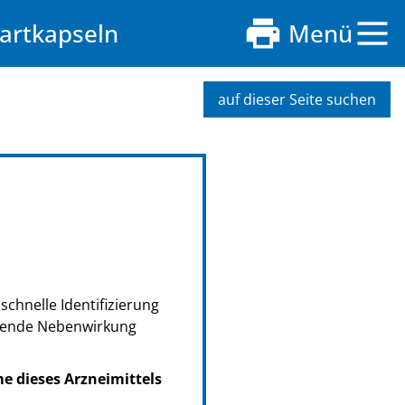
artkapseln
Menü
auf dieser Seite suchen
schnelle Identifizierung
retende Nebenwirkung
me dieses Arzneimittels