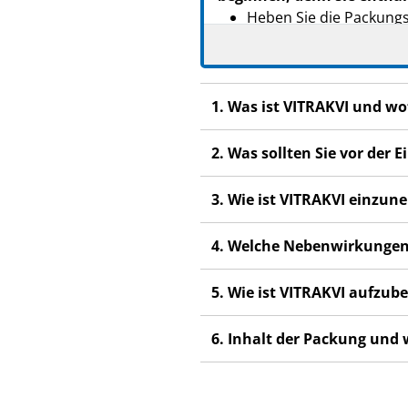
Heben Sie die Packungsb
Wenn Sie weitere Frage
Fachpersonal.
Dieses Arzneimittel wur
1. Was ist VITRAKVI und w
anderen Menschen scha
2. Was sollten Sie vor der
Wenn Sie Nebenwirkung
Fachpersonal. Dies gilt
Abschnitt 4.
3. Wie ist VITRAKVI einzu
Diese Packungsbeilage i
4. Welche Nebenwirkungen
gelesen. Wenn Sie diese
„Ihr Kind“.
5. Wie ist VITRAKVI aufzu
6. Inhalt der Packung und