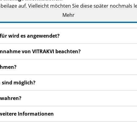
eilage auf. Vielleicht möchten Sie diese später nochmals l
Mehr
n haben, wenden Sie sich an Ihren Arzt, Apotheker oder da
de Ihnen persönlich verschrieben. Geben Sie es nicht an Dri
ofür wird es angewendet?
den, auch wenn diese die gleichen Beschwerden haben wie
 Einnahme von VITRAKVI beachten?
en bemerken, wenden Sie sich an Ihren Arzt, Apotheker od
 auch für Nebenwirkungen, die nicht in dieser Packungsbeil
nehmen?
st so geschrieben, als würde sie von der Person, die das A
 sind möglich?
s Arzneimittel Ihrem Kind verabreichen, ersetzen Sie bitte
bewahren?
 weitere Informationen