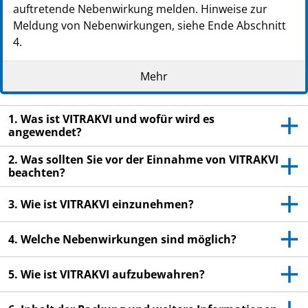
auftretende Nebenwirkung melden. Hinweise zur
Meldung von Nebenwirkungen, siehe Ende Abschnitt
4.
Lesen Sie die gesamte Packungsbeilage sorgfältig
Mehr
durch, bevor Sie mit der Einnahme dieses
Arzneimittels beginnen, denn sie enthält wichtige
Informationen.
1. Was ist VITRAKVI und wofür wird es
Heben Sie die Packungsbeilage auf. Vielleicht
angewendet?
möchten Sie diese später nochmals lesen.
2. Was sollten Sie vor der Einnahme von VITRAKVI
Wenn Sie weitere Fragen haben, wenden Sie sich
beachten?
an Ihren Arzt, Apotheker oder das medizinische
3. Wie ist VITRAKVI einzunehmen?
Fachpersonal.
Dieses Arzneimittel wurde Ihnen persönlich
4. Welche Nebenwirkungen sind möglich?
verschrieben. Geben Sie es nicht an Dritte weiter.
Es kann anderen Menschen schaden, auch wenn
5. Wie ist VITRAKVI aufzubewahren?
diese die gleichen Beschwerden haben wie Sie.
Wenn Sie Nebenwirkungen bemerken, wenden Sie