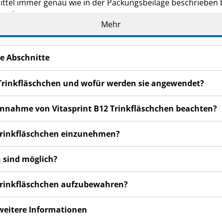
ittel immer genau wie in der Packungsbeilage beschrieben
s ein.
Mehr
eilage auf. Vielleicht möchten Sie diese später nochmals l
eker, wenn Sie weitere Informationen oder einen Rat benöti
e Abschnitte
n bemerken, wenden Sie sich an Ihren Arzt oder Apotheker.
cht in dieser Packungsbeilage angegeben sind. Siehe Abschn
2 Trinkfläschchen und wofür werden sie angewendet?
ser oder gar schlechter fühlen, wenden Sie sich an Ihren Arz
 Einnahme von Vitasprint B12 Trinkfläschchen beachten?
2 Trinkfläschchen einzunehmen?
 sind möglich?
2 Trinkfläschchen aufzubewahren?
 weitere Informationen