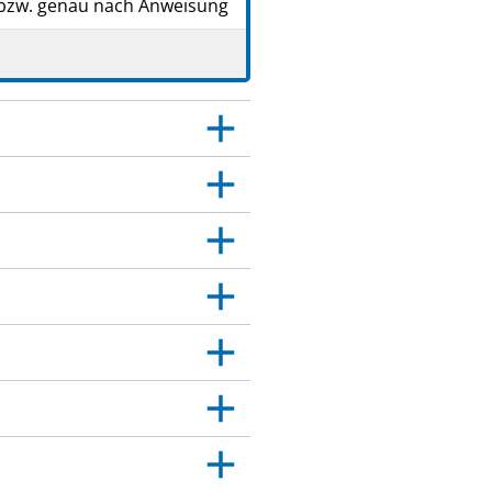
 bzw. genau nach Anweisung
esen.
gen.
 Dies gilt auch für
itt 4.
t.