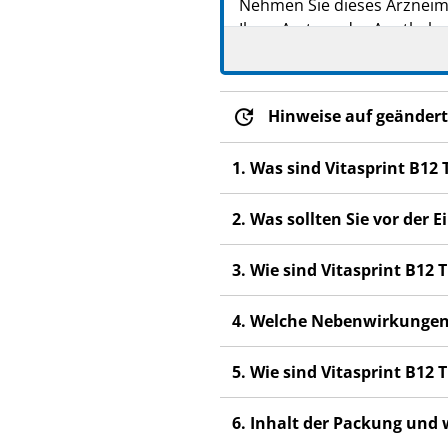
Nehmen Sie dieses Arzneim
PPN: 111152245759
Ihres Arztes oder Apotheker
GTIN: 04260639690713
Heben Sie die Packungsb
PZN: 17674978
PPN: 111767497828
Fragen Sie Ihren Apoth
Hinweise auf geändert
PZN: 01853331
Wenn Sie Nebenwirkunge
PPN: 110185333107
Nebenwirkungen, die ni
GTIN: 04260639690720
1. Was sind Vitasprint B1
Wenn Sie sich nicht bes
2. Was sollten Sie vor der
3. Wie sind Vitasprint B1
4. Welche Nebenwirkungen
5. Wie sind Vitasprint B1
6. Inhalt der Packung und