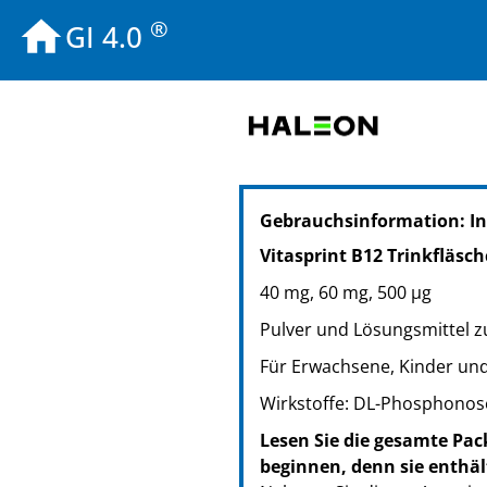
®
GI 4.0
PZN: 04397974
Gebrauchsinformation: I
PPN: 110439797482
GTIN: 04260639690683
Vitasprint B12 Trinkfläsc
PZN: 03014126
40 mg, 60 mg, 500 µg
PPN: 110301412673
PZN: 01843551
Pulver und Lösungsmittel 
PPN: 110184355138
Für Erwachsene, Kinder und
GTIN: 04260639690690
Wirkstoffe: DL-Phosphonos
PZN: 01853561
PPN: 110185356155
Lesen Sie die gesamte Pac
GTIN: 04260639690706
beginnen, denn sie enthäl
PZN: 11522457