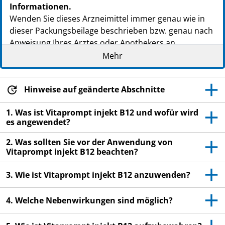
Informationen.
Wenden Sie dieses Arzneimittel immer genau wie in
dieser Packungsbeilage beschrieben bzw. genau nach
Anweisung Ihres Arztes oder Apothekers an.
Mehr
Heben Sie die Packungsbeilage auf. Vielleicht
möchten Sie diese später nochmals lesen.
Fragen Sie Ihren Apotheker, wenn Sie weitere
Hinweise auf geänderte Abschnitte
Informationen oder einen Rat benötigen.
1. Was ist Vitaprompt injekt B12 und wofür wird
Wenn Sie Nebenwirkungen bemerken, wenden Sie
es angewendet?
sich an Ihren Arzt oder Apotheker. Dies gilt auch
2. Was sollten Sie vor der Anwendung von
für Nebenwirkungen, die nicht in dieser
Vitaprompt injekt B12 beachten?
Packungsbeilage angegeben sind. Siehe Abschnitt
4.
3. Wie ist Vitaprompt injekt B12 anzuwenden?
Wenn Sie sich nicht besser oder gar schlechter
fühlen, wenden Sie sich an Ihren Arzt.
4. Welche Nebenwirkungen sind möglich?