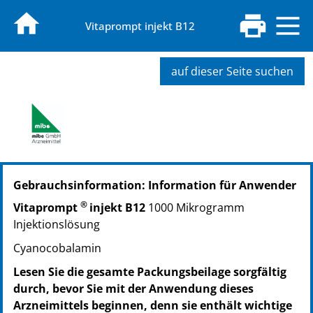
Vitaprompt injekt B12
auf dieser Seite suchen
PZN: 19690467
Gebrauchsinformation: Information für Anwender
PPN: 111969046751
PZN: 19690473
®
Vitaprompt
injekt B12
1000 Mikrogramm
PPN: 111969047317
Injektionslösung
Cyanocobalamin
Lesen Sie die gesamte Packungsbeilage sorgfältig
durch, bevor Sie mit der Anwendung dieses
Arzneimittels beginnen, denn sie enthält wichtige