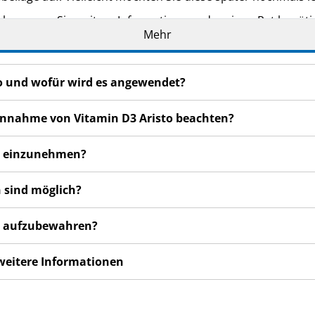
eker, wenn Sie weitere Informationen oder einen Rat benöti
Mehr
n bemerken, wenden Sie sich an Ihren Arzt oder Apotheker.
cht in dieser Packungsbeilage angegeben sind. Siehe Abschn
to und wofür wird es angewendet?
ser oder gar schlechter fühlen, wenden Sie sich an Ihren Arz
 Einnahme von Vitamin D3 Aristo beachten?
to einzunehmen?
 sind möglich?
to aufzubewahren?
 weitere Informationen