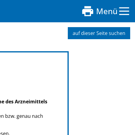
Menü
auf dieser Seite suchen
me des Arzneimittels
en bzw. genau nach
esen.