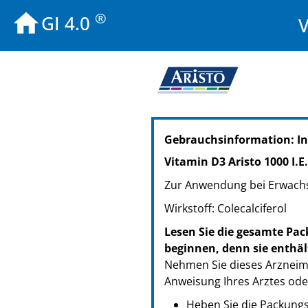
®
GI 4.0
V
PZN: 20009635
Gebrauchsinformation: I
PPN: 112000963546
PZN: 20009629
Vitamin D3 Aristo 1000 I.E
PPN: 112000962980
Zur Anwendung bei Erwach
Wirkstoff: Colecalciferol
Lesen Sie die gesamte Pac
beginnen, denn sie enthäl
Nehmen Sie dieses Arzneimi
Anweisung Ihres Arztes ode
Heben Sie die Packungsb