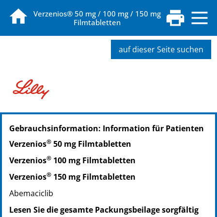
Verzenios® 50 mg / 100 mg / 150 mg
Filmtabletten
auf dieser Seite suchen
PZN: 14219274
Gebrauchsinformation: Information für Patienten
PPN: 111421927474
NTIN: 04150142192746
®
Verzenios
50 mg Filmtabletten
PZN: 14219334
®
Verzenios
100 mg Filmtabletten
PPN: 111421933443
NTIN: 04150142193347
®
Verzenios
150 mg Filmtabletten
PZN: 14375790
Abemaciclib
PPN: 111437579014
Lesen Sie die gesamte Packungsbeilage sorgfältig
NTIN: 04150143757906