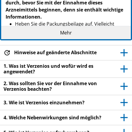
durch, bevor Sie mit der Einnahme dieses
Arzneimittels beginnen, denn sie enthält wichtige
Informationen.
Heben Sie die Packungsbeilage auf. Vielleicht
möchten Sie diese später nochmals lesen.
Mehr
Wenn Sie weitere Fragen haben, wenden Sie sich
an Ihren Arzt, Apotheker oder das medizinische
Hinweise auf geänderte Abschnitte
Fachpersonal.
Dieses Arzneimittel wurde Ihnen persönlich
1. Was ist Verzenios und wofür wird es
angewendet?
verschrieben. Geben Sie es nicht an Dritte weiter.
Es kann anderen Menschen schaden, auch wenn
2. Was sollten Sie vor der Einnahme von
diese die gleichen Beschwerden haben wie Sie.
Verzenios beachten?
Wenn Sie Nebenwirkungen bemerken, wenden Sie
3. Wie ist Verzenios einzunehmen?
sich an Ihren Arzt, Apotheker oder das
medizinische Fachpersonal. Dies gilt auch für
4. Welche Nebenwirkungen sind möglich?
Nebenwirkungen, die nicht in dieser
Packungsbeilage angegeben sind. Siehe Abschnitt
4.