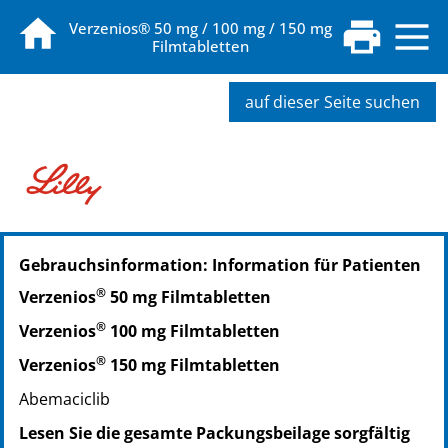
Verzenios® 50 mg / 100 mg / 150 mg
Filmtabletten
auf dieser Seite suchen
PZN: 14219311
Gebrauchsinformation: Information für Patienten
PPN: 111421931187
NTIN: 04150142193118
®
Verzenios
50 mg Filmtabletten
PZN: 14219357
®
Verzenios
100 mg Filmtabletten
PPN: 111421935796
NTIN: 04150142193576
®
Verzenios
150 mg Filmtabletten
PZN: 14281416
Abemaciclib
PPN: 111428141639
Lesen Sie die gesamte Packungsbeilage sorgfältig
NTIN: 04150142814167