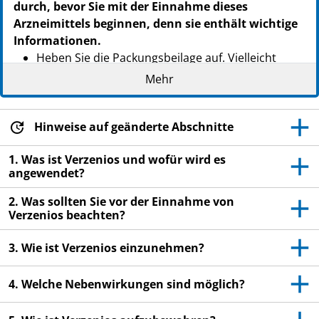
durch, bevor Sie mit der Einnahme dieses
PZN: 14376105
Arzneimittels beginnen, denn sie enthält wichtige
PPN: 111437610530
Informationen.
NTIN: 04150143761057
Heben Sie die Packungsbeilage auf. Vielleicht
möchten Sie diese später nochmals lesen.
Mehr
Wenn Sie weitere Fragen haben, wenden Sie sich
an Ihren Arzt, Apotheker oder das medizinische
Hinweise auf geänderte Abschnitte
Fachpersonal.
Dieses Arzneimittel wurde Ihnen persönlich
1. Was ist Verzenios und wofür wird es
angewendet?
verschrieben. Geben Sie es nicht an Dritte weiter.
Es kann anderen Menschen schaden, auch wenn
2. Was sollten Sie vor der Einnahme von
diese die gleichen Beschwerden haben wie Sie.
Verzenios beachten?
Wenn Sie Nebenwirkungen bemerken, wenden Sie
3. Wie ist Verzenios einzunehmen?
sich an Ihren Arzt, Apotheker oder das
medizinische Fachpersonal. Dies gilt auch für
4. Welche Nebenwirkungen sind möglich?
Nebenwirkungen, die nicht in dieser
Packungsbeilage angegeben sind. Siehe Abschnitt
4.