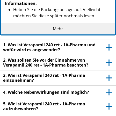
Informationen.
Heben Sie die Packungsbeilage auf. Vielleicht
möchten Sie diese später nochmals lesen.
Wenn Sie weitere Fragen haben, wenden Sie sich
Mehr
an Ihren Arzt oder Apotheker.
Dieses Arzneimittel wurde Ihnen persönlich
1. Was ist Verapamil 240 ret - 1A‑Pharma und
verschrieben. Geben Sie es nicht an Dritte weiter.
wofür wird es angewendet?
Es kann anderen Menschen schaden, auch wenn
diese die gleichen Beschwerden haben wie Sie.
2. Was sollten Sie vor der Einnahme von
Verapamil 240 ret - 1A‑Pharma beachten?
Wenn Sie Nebenwirkungen bemerken, wenden Sie
sich an Ihren Arzt oder Apotheker. Dies gilt auch
3. Wie ist Verapamil 240 ret - 1A‑Pharma
für Nebenwirkungen, die nicht in dieser
einzunehmen?
Packungsbeilage angegeben sind. Siehe Abschnitt
4.
4. Welche Nebenwirkungen sind möglich?
5. Wie ist Verapamil 240 ret - 1A‑Pharma
aufzubewahren?