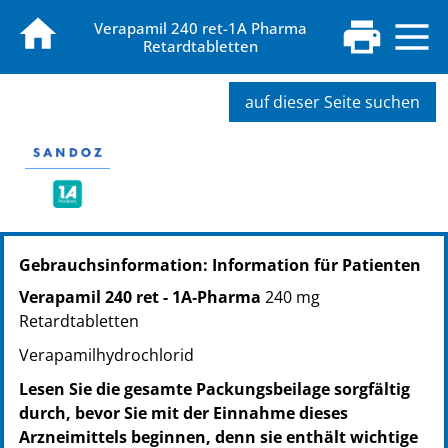
Verapamil 240 ret-1A Pharma
Retardtabletten
auf dieser Seite suchen
PZN: 04129535
Gebrauchsinformation: Information für Patienten
PPN: 110412953569
NTIN: 04150041295357
Verapamil 240 ret - 1A‑Pharma
240 mg
PZN: 04129541
Retardtabletten
PPN: 110412954135
Verapamilhydrochlorid
NTIN: 04150041295418
Lesen Sie die gesamte Packungsbeilage sorgfältig
durch, bevor Sie mit der Einnahme dieses
Arzneimittels beginnen, denn sie enthält wichtige