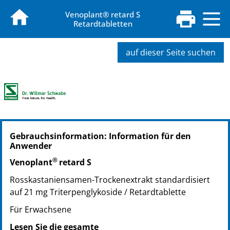
Venoplant® retard S
Retardtabletten
auf dieser Seite suchen
PZN: 07118816
Gebrauchsinformation: Information für den
PPN: 110711881687
Anwender
PZN: 07118822
®
PPN: 110711882253
Venoplant
retard S
NTIN: 04150071188223
Rosskastaniensamen-Trockenextrakt standardisiert
PZN: 07118839
auf 21 mg Triterpenglykoside / Retardtablette
PPN: 110711883943
Für Erwachsene
NTIN: 04150071188391
Lesen Sie die gesamte