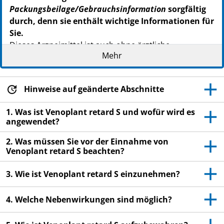
Packungsbeilage/Gebrauchsinformation
sorgfältig
durch, denn sie enthält wichtige Informationen für
Sie.
Dieses Arzneimittel ist auch ohne ärztliche
Mehr
Verschreibung erhältlich. Um einen bestmöglichen
Behandlungserfolg zu erzielen, muss Venoplant
retard S jedoch vorschriftsmäßig angewendet werden.
Hinweise auf geänderte Abschnitte
- Heben Sie die
Packungsbeilage
auf. Vielleicht möchten
Sie diese später nochmals lesen.
1. Was ist Venoplant retard S und wofür wird es
angewendet?
- Fragen Sie Ihren Apotheker, wenn Sie weitere
Informationen oder einen Rat benötigen.
2. Was müssen Sie vor der Einnahme von
Venoplant retard S beachten?
- Wenn sich Ihre Beschwerden verschlimmern oder
nach 4 Wochen keine Besserung eintritt, müssen Sie
3. Wie ist Venoplant retard S einzunehmen?
auf jeden Fall einen Arzt aufsuchen.
4. Welche Nebenwirkungen sind möglich?