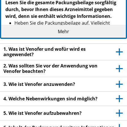
Lesen Sie die gesamte Packungsbeilage sorgfältig
durch, bevor Ihnen dieses Arzneimittel gegeben
wird, denn sie enthält wichtige Informationen.
Heben Sie die Packungsbeilage auf. Vielleicht
möchten Sie diese später nochmals lesen.
Mehr
Wenn Sie weitere Fragen haben, wenden Sie sich
an Ihren Arzt oder Apotheker.
1. Was ist Venofer und wofür wird es
angewendet?
Wenn Sie Nebenwirkungen bemerken, wenden Sie
sich an Ihren Arzt oder Apotheker. Dies gilt auch
2. Was sollten Sie vor der Anwendung von
für Nebenwirkungen, die nicht in dieser
Venofer beachten?
Packungsbeilage angegeben sind. Siehe Abschnitt
4.
3. Wie ist Venofer anzuwenden?
4. Welche Nebenwirkungen sind möglich?
5. Wie ist Venofer aufzubewahren?