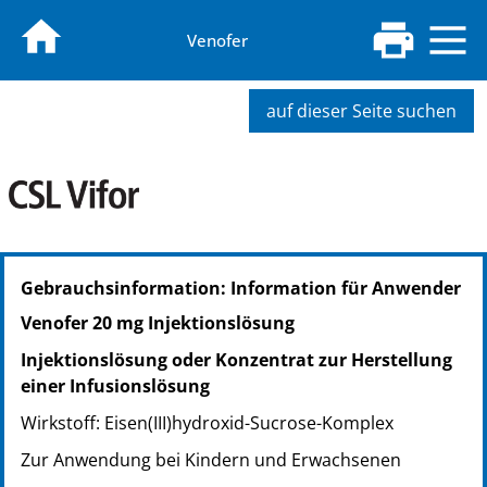
Venofer
auf dieser Seite suchen
PZN: 06118748
Gebrauchsinformation: Information für Anwender
PPN: 110611874828
Venofer 20 mg Injektionslösung
Injektionslösung oder Konzentrat zur Herstellung
einer Infusionslösung
Wirkstoff: Eisen(III)hydroxid-Sucrose-Komplex
Zur Anwendung bei Kindern und Erwachsenen