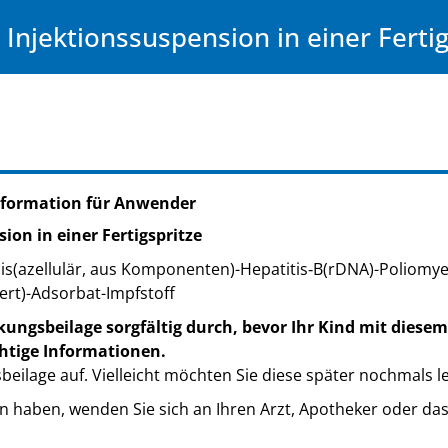
 Injektionssuspension in einer Fertig
nformation für Anwender
ion in einer Fertigspritze
s(azellulär, aus Komponenten)-Hepatitis‑B(rDNA)-Poliomyelit
rt)-Adsorbat-Impfstoff
kungsbeilage sorgfältig durch, bevor Ihr Kind mit diesem
chtige Informationen.
eilage auf. Vielleicht möchten Sie diese später nochmals l
n haben, wenden Sie sich an Ihren Arzt, Apotheker oder da