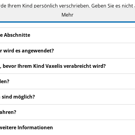
de Ihrem Kind persönlich verschrieben. Geben Sie es nicht a
Mehr
n bei Ihrem Kind bemerken, wenden Sie sich an Ihren Arz
nal. Dies gilt auch für Nebenwirkungen, die nicht in diese
e Abschnitte
ür wird es angewendet?
, bevor Ihrem Kind Vaxelis verabreicht wird?
den?
 sind möglich?
wahren?
 weitere Informationen