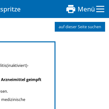
spritze
Menü
auf dieser Seite suchen
is(inaktiviert)-
 Arzneimittel geimpft
esen.
s medizinische