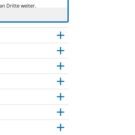
n Dritte weiter.
t, Apotheker oder das
r Packungsbeilage angegeben