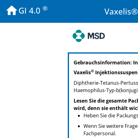
®
GI 4.0
Vaxelis®
PZN: 12386944
Gebrauchsinformation: I
PPN: 111238694431
PZN: 12386996
®
Vaxelis
Injektionssuspens
PPN: 111238699606
Diphtherie-Tetanus-Pertussi
PZN: 12387004
Haemophilus-Typ‑b(konjugie
PPN: 111238700415
Lesen Sie die gesamte Pac
wird, denn sie enthält wi
Heben Sie die Packungsb
Wenn Sie weitere Frage
Fachpersonal.