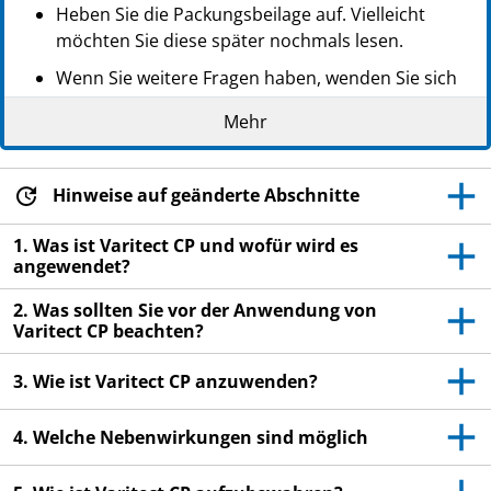
Heben Sie die Packungsbeilage auf. Vielleicht
möchten Sie diese später nochmals lesen.
Wenn Sie weitere Fragen haben, wenden Sie sich
an Ihren Arzt oder Apotheker.
Mehr
Dieses Arzneimittel wurde Ihnen persönlich
verschrieben. Geben Sie es nicht an Dritte weiter.
Es kann anderen Menschen schaden, auch wenn
Hinweise auf geänderte Abschnitte
diese die gleichen Beschwerden haben wie Sie.
1. Was ist Varitect CP und wofür wird es
Wenn Sie Nebenwirkungen bemerken, wenden Sie
angewendet?
sich an Ihren Arzt oder Apotheker. Dies gilt auch
2. Was sollten Sie vor der Anwendung von
für Nebenwirkungen, die nicht in dieser
Varitect CP beachten?
Packungsbeilage angegeben sind. Siehe Abschnitt
4.
3. Wie ist Varitect CP anzuwenden?
4. Welche Nebenwirkungen sind möglich