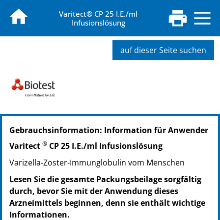
Varitect® CP 25 I.E./ml
Infusionslösung
auf dieser Seite suchen
PZN: 01239720
Gebrauchsinformation: Information für Anwender
PPN: 110123972020
PZN: 02044013
®
Varitect
CP 25 I.E./ml Infusionslösung
PPN: 110204401337
Varizella-Zoster-Immunglobulin vom Menschen
PZN: 02044036
PPN: 110204403690
Lesen Sie die gesamte Packungsbeilage sorgfältig
durch, bevor Sie mit der Anwendung dieses
Arzneimittels beginnen, denn sie enthält wichtige
Informationen.