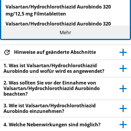
Valsartan/Hydrochlorothiazid Aurobindo 320
mg/12,5 mg Filmtabletten
Valsartan/Hydrochlorothiazid Aurobindo 320
mg/25 mg Filmtabletten
Mehr
Valsartan/Hydrochlorothiazid
Lesen Sie die gesamte Packungsbeilage sorgfältig
Hinweise auf geänderte Abschnitte
durch, bevor Sie mit der Einnahme dieses
Arzneimittels beginnen, denn sie enthält wichtige
1. Was ist Valsartan/Hydrochlorothiazid
Aurobindo und wofür wird es angewendet?
Informationen.
Heben Sie die Packungsbeilage auf. Vielleicht
2. Was sollten Sie vor der Einnahme von
möchten Sie diese später nochmals lesen.
Valsartan/Hydrochlorothiazid Aurobindo
beachten?
Wenn Sie weitere Fragen haben, wenden Sie sich
an Ihren Arzt oder Apotheker.
3. Wie ist Valsartan/Hydrochlorothiazid
Aurobindo einzunehmen?
Dieses Arzneimittel wurde Ihnen persönlich
verschrieben. Geben Sie es nicht an Dritte weiter.
4. Welche Nebenwirkungen sind möglich?
Es kann anderen Menschen schaden, auch wenn