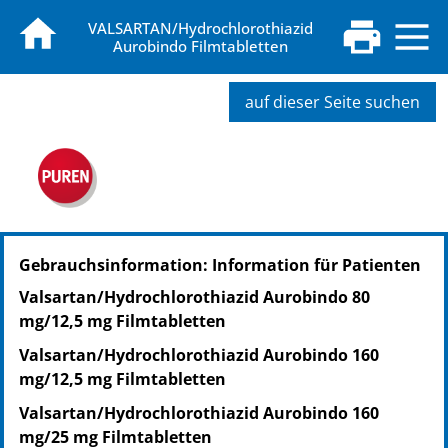
VALSARTAN/Hydrochlorothiazid
Aurobindo Filmtabletten
auf dieser Seite suchen
PZN: 18428945
Gebrauchsinformation: Information für Patienten
PPN: 111842894552
NTIN: 04150184289459
Valsartan/Hydrochlorothiazid Aurobindo 80
PZN: 18428951
mg/12,5 mg Filmtabletten
PPN: 111842895118
Valsartan/Hydrochlorothiazid Aurobindo 160
NTIN: 04150184289510
mg/12,5 mg Filmtabletten
PZN: 18428968
PPN: 111842896808
Valsartan/Hydrochlorothiazid Aurobindo 160
NTIN: 04150184289688
mg/25 mg Filmtabletten