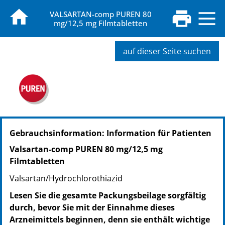
VALSARTAN-comp PUREN 80
mg/12,5 mg Filmtabletten
auf dieser Seite suchen
PZN: 11358414
Gebrauchsinformation: Information für Patienten
PPN: 111135841443
NTIN: 04150113584143
Valsartan-comp PUREN 80 mg/12,5 mg
PZN: 11358420
Filmtabletten
PPN: 111135842009
Valsartan/Hydrochlorothiazid
NTIN: 04150113584204
PZN: 11358437
Lesen Sie die gesamte Packungsbeilage sorgfältig
PPN: 111135843796
durch, bevor Sie mit der Einnahme dieses
NTIN: 04150113584372
Arzneimittels beginnen, denn sie enthält wichtige