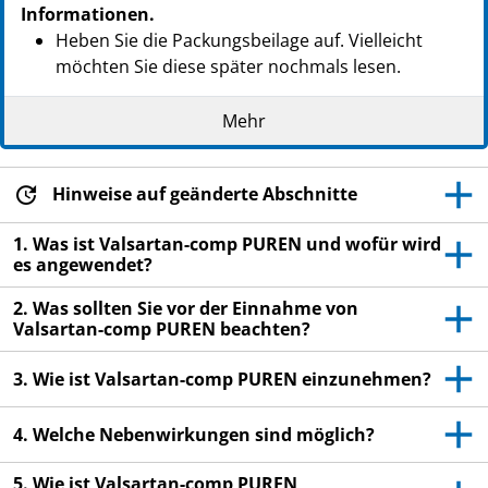
PZN: 14057877
Informationen.
PPN: 111405787764
Heben Sie die Packungsbeilage auf. Vielleicht
NTIN: 04150140578771
möchten Sie diese später nochmals lesen.
Wenn Sie weitere Fragen haben, wenden Sie sich
Mehr
an Ihren Arzt oder Apotheker.
Dieses Arzneimittel wurde Ihnen persönlich
verschrieben. Geben Sie es nicht an Dritte weiter.
Hinweise auf geänderte Abschnitte
Es kann anderen Menschen schaden, auch wenn
1. Was ist Valsartan-comp PUREN und wofür wird
diese die gleichen Beschwerden haben wie Sie.
es angewendet?
Wenn Sie Nebenwirkungen bemerken, wenden Sie
2. Was sollten Sie vor der Einnahme von
sich an Ihren Arzt oder Apotheker. Dies gilt auch
Valsartan-comp PUREN beachten?
für Nebenwirkungen, die nicht in dieser
Packungsbeilage angegeben sind. Siehe Abschnitt
3. Wie ist Valsartan-comp PUREN einzunehmen?
4.
4. Welche Nebenwirkungen sind möglich?
5. Wie ist Valsartan-comp PUREN