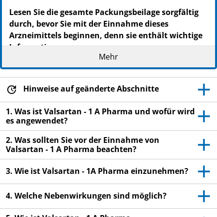
Lesen Sie die gesamte Packungsbeilage sorgfältig
durch, bevor Sie mit der Einnahme dieses
Arzneimittels beginnen, denn sie enthält wichtige
Informationen.
Mehr
Heben Sie die Packungsbeilage auf. Vielleicht
möchten Sie diese später nochmals lesen.
Wenn Sie weitere Fragen haben, wenden Sie sich
Hinweise auf geänderte Abschnitte
an Ihren Arzt oder Apotheker.
1. Was ist Valsartan - 1 A Pharma und wofür wird
Dieses Arzneimittel wurde Ihnen persönlich
es angewendet?
verschrieben. Geben Sie es nicht an Dritte weiter.
Es kann anderen Menschen schaden, auch wenn
2. Was sollten Sie vor der Einnahme von
Valsartan - 1 A Pharma beachten?
diese die gleichen Beschwerden haben wie Sie.
Wenn Sie Nebenwirkungen bemerken, wenden Sie
3. Wie ist Valsartan - 1A Pharma einzunehmen?
sich an Ihren Arzt oder Apotheker. Dies gilt auch
für Nebenwirkungen, die nicht in dieser
4. Welche Nebenwirkungen sind möglich?
Packungsbeilage angegeben sind. Siehe Abschnitt
4.