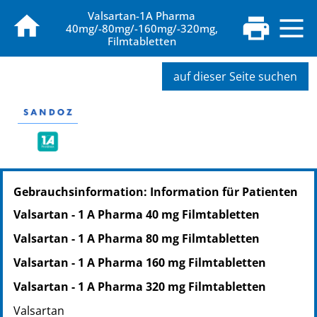
Valsartan-1A Pharma
40mg/-80mg/-160mg/-320mg,
Filmtabletten
auf dieser Seite suchen
PZN: 07581276
Gebrauchsinformation: Information für Patienten
PPN: 110758127613
NTIN: 04150075812766
Valsartan - 1 A Pharma 40 mg Filmtabletten
PZN: 07581649
Valsartan - 1 A Pharma 80 mg Filmtabletten
PPN: 110758164952
NTIN: 04150075816498
Valsartan - 1 A Pharma 160 mg Filmtabletten
PZN: 07581655
Valsartan - 1 A Pharma 320 mg Filmtabletten
PPN: 110758165518
Valsartan
NTIN: 04150075816559