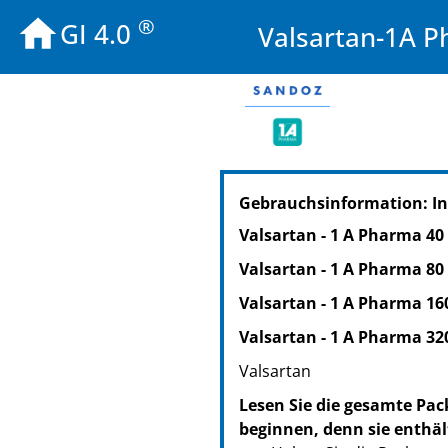
®
GI 4.0
Valsartan-1A 
PZN: 07581224
Gebrauchsinformation: In
PPN: 110758122438
NTIN: 04150075812247
Valsartan - 1 A Pharma 40
Valsartan - 1 A Pharma 80
Valsartan - 1 A Pharma 16
Valsartan - 1 A Pharma 32
Valsartan
Lesen Sie die gesamte Pac
beginnen, denn sie enthäl