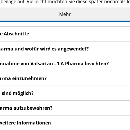
eilage auf. Vielleicht möchten Sie diese später nochmals l
n haben, wenden Sie sich an Ihren Arzt oder Apotheker.
Mehr
de Ihnen persönlich verschrieben. Geben Sie es nicht an Dri
den, auch wenn diese die gleichen Beschwerden haben wie
e Abschnitte
n bemerken, wenden Sie sich an Ihren Arzt oder Apotheker.
cht in dieser Packungsbeilage angegeben sind. Siehe Abschn
 Pharma und wofür wird es angewendet?
 Einnahme von Valsartan - 1 A Pharma beachten?
 Pharma einzunehmen?
 sind möglich?
 Pharma aufzubewahren?
 weitere Informationen