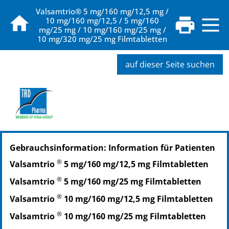
Valsamtrio® 5 mg/160 mg/12,5 mg /
10 mg/160 mg/12,5 / 5 mg/160
mg/25 mg / 10 mg/160 mg/25 mg /
10 mg/320 mg/25 mg Filmtabletten
auf dieser Seite suchen
PZN: 15865332
Gebrauchsinformation: Information für Patienten
PPN: 111586533265
PZN: 15865349
®
Valsamtrio
5 mg/160 mg/12,5 mg Filmtabletten
PPN: 111586534955
®
Valsamtrio
5 mg/160 mg/25 mg Filmtabletten
PZN: 15865355
PPN: 111586535521
®
Valsamtrio
10 mg/160 mg/12,5 mg Filmtabletten
®
Valsamtrio
10 mg/160 mg/25 mg Filmtabletten