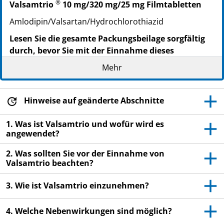
®
Valsamtrio
10 mg/320 mg/25 mg Filmtabletten
Amlodipin/Valsartan/Hydrochlorothiazid
Lesen Sie die gesamte Packungsbeilage sorgfältig
durch, bevor Sie mit der Einnahme dieses
Arzneimittels beginnen, denn sie enthält wichtige
Mehr
Informationen.
Heben Sie die Packungsbeilage auf. Vielleicht
möchten Sie diese später nochmals lesen.
Hinweise auf geänderte Abschnitte
Wenn Sie weitere Fragen haben, wenden Sie sich
1. Was ist Valsamtrio und wofür wird es
an Ihren Arzt oder Apotheker.
angewendet?
Dieses Arzneimittel wurde Ihnen persönlich
2. Was sollten Sie vor der Einnahme von
verschrieben. Geben Sie es nicht an Dritte weiter.
Valsamtrio beachten?
Es kann anderen Menschen schaden, auch wenn
diese die gleichen Beschwerden haben wie Sie.
3. Wie ist Valsamtrio einzunehmen?
Wenn Sie Nebenwirkungen bemerken, wenden Sie
sich an Ihren Arzt oder Apotheker. Dies gilt auch
4. Welche Nebenwirkungen sind möglich?
für Nebenwirkungen, die nicht in dieser